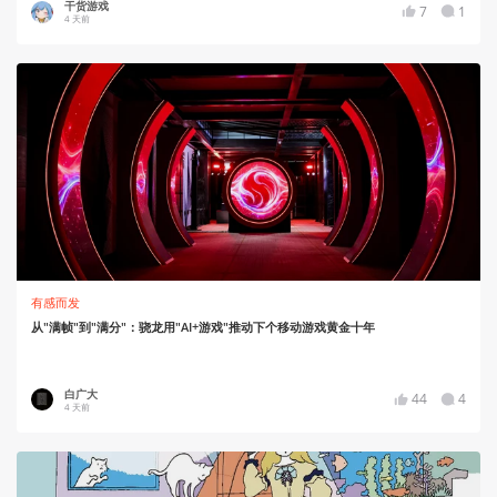
干货游戏
7
1
4 天前
有感而发
从"满帧"到"满分"：骁龙用"AI+游戏"推动下个移动游戏黄金十年
白广大
44
4
4 天前