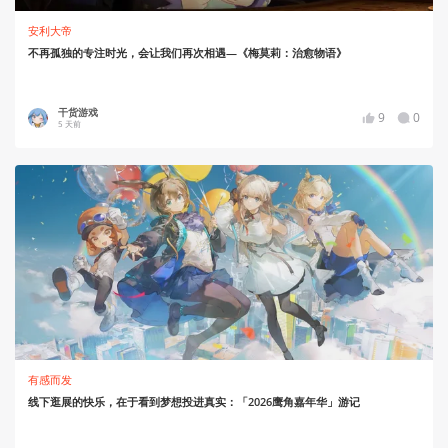
安利大帝
不再孤独的专注时光，会让我们再次相遇—《梅莫莉：治愈物语》
干货游戏
9
0
5 天前
有感而发
线下逛展的快乐，在于看到梦想投进真实：「2026鹰角嘉年华」游记