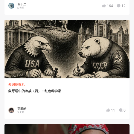
四十二
164
12
5 天前
知识挖掘机
象牙塔中的冷战（四）：红色科学家
完顔皓
11
0
5 天前