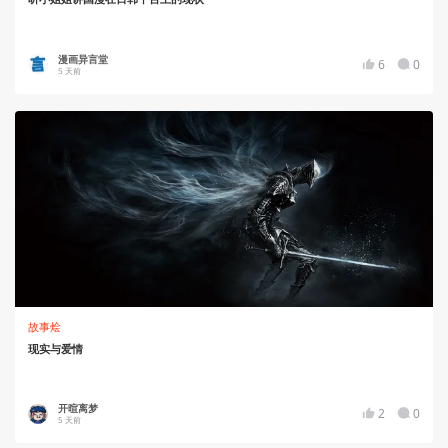
漫画异言堂
6
0
5 天前
故事烩
现实与爱情
开暄离梦
2
0
5 天前