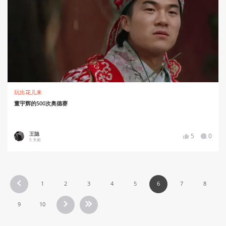
玩出花儿来
董宇辉的500次奥德赛
王隐
5
0
5 天前
1
2
3
4
5
6
7
8
9
10