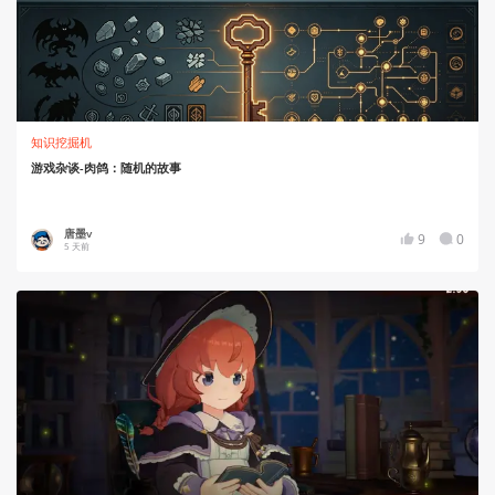
知识挖掘机
游戏杂谈-肉鸽：随机的故事
唐墨v
9
0
5 天前