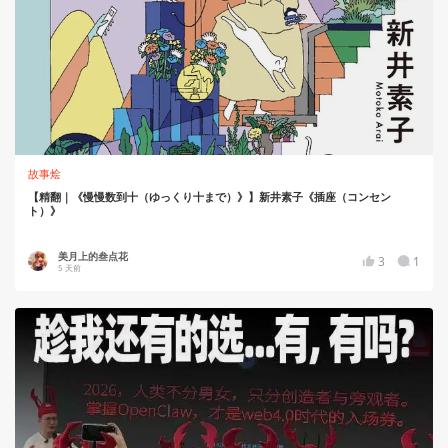
故事烩
【精翻｜《慢慢数到十（ゆっくり十まで）》】新井素子《插座（コンセン
ト）》
美月上的叁点花
3
1
5 天前