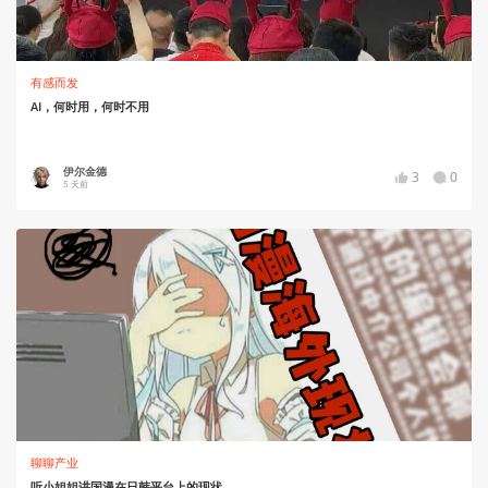
有感而发
AI，何时用，何时不用
伊尔金德
3
0
5 天前
聊聊产业
听小姐姐讲国漫在日韩平台上的现状