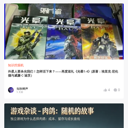
知识挖掘机
外星人要杀光我们！怎样活下来？——再度巡礼《光晕1-4》(原著：埃里克·尼伦
德与威廉·C·迪茨）
知秋蝉声
4
0
5 天前