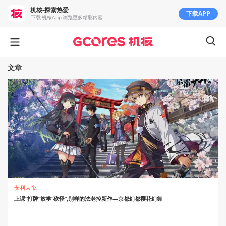
机核-探索热爱
下载APP
下载 机核App 浏览更多精彩内容
文章
安利大帝
上课“打牌”放学“砍怪”,别样的法老控新作—京都幻都樱花幻舞