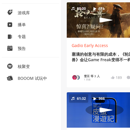
80:20
31k
游戏库
播单
专题
Gadio Early Access
预告
塞满的创意与有限的成本，《轮
兽》会让Game Freak变得不一
吗？
核聚变
雪豆 等 3 人
189
BOOOM 试玩中
1 天前
61:32
966