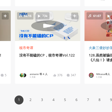
401
289
84:16
73k
61:07
核市奇谭
火象三傻妙妙
！
没有不能磕的CP，核市奇谭Vol.122
128.虽然被
《八仙！》请
annann 等 4 人
Mikasa本人
5
376
347
5 天前
5 天前
1
2
3
4
5
6
7
8
9