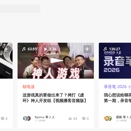
63:55
1.2k
130:27
核电波
录音笔 2026
这游戏真的要做出来了？拷打《虚
我心想说给聊
环》神人开发组【视频播客音频版】
第一期，录音笔V
Ryoma 等 2 人
困鼠 等 3 
6
44
6
11 小时前
12 小时前