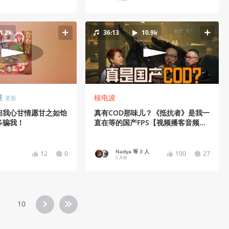
1.2k
36:13
10.9k
屋
核电波
更新
骗但我心甘情愿甘之如饴
真有COD那味儿？《抵抗者》是我一
多骗我！
直在等的国产FPS【视频播客音频
版】
Nadya 等 3 人
12
0
100
27
5 天前
10