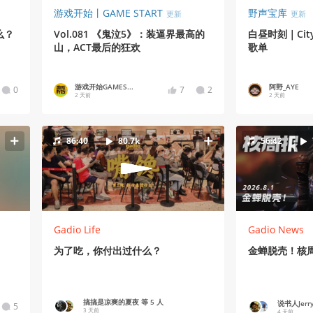
游戏开始丨GAME START
野声宝库
更新
更新
么？
Vol.081 《鬼泣5》：装逼界最高的
白昼时刻｜Cit
山，ACT最后的狂欢
歌单
游戏开始GAMES...
阿野_AYE
0
7
2
2 天前
2 天前
86:40
80.7k
56:42
Gadio Life
Gadio News
为了吃，你付出过什么？
金蝉脱壳！核周报
搞搞是凉爽的夏夜 等 5 人
说书人Jerry
5
3 天前
4 天前