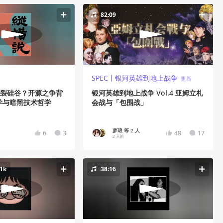
82:09
SPEC丨银河英雄到地上战争
更新
以撕裂硅谷？开源之争背
银河英雄到地上战争 Vol.4 亚姆立札
学与暗黑技术哲学
会战与「包围战」
萝琅 等 2 人
6
3
48
17
2 天前
1k
38:16