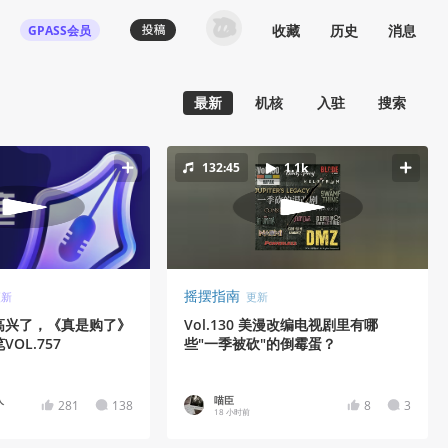
收藏
历史
消息
GPASS会员
最新
机核
入驻
搜索
132:45
1.1k
摇摆指南
更新
更新
高兴了，《真是购了》
Vol.130 美漫改编电视剧里有哪
OL.757
些"一季被砍"的倒霉蛋？
人
喵臣
281
138
8
3
18 小时前