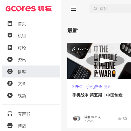
首页
最新
机组
讨论
122:52
资讯
播客
文章
SPEC丨手机战争
更新
手机战争 第五期丨中国制造
视频
有声书
陈朝 等 2 人
30
8 小时前
商店