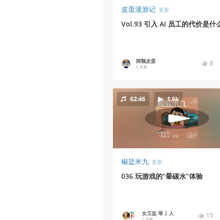
皮蛋漫游记
更新
Vol.93 引入 AI 员工的代价是什
两颗皮蛋
8
2 天前
62:46
1.6k
椒盐米九
更新
036 玩游戏的“晕碳水”体验
女王盐 等 2 人
15
2 天前