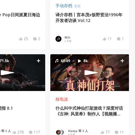
手动存档
更新
y Pop日间派夏日海边
译介存档丨宫本茂x饭野贤治1996年
开发者访谈 Vol.12
RED
25
2
11
1
2 天前
71.5k
68:49
8k
核电波
 8.1
什么叫中式神仙打架游戏？深度对话
《古神: 风里希》制作人【视频播客
音频版】
 等 3 人
Nadya 等 3 人
278
117
77
11
4 天前