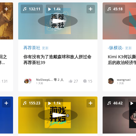
132:11
1.4k
45:18
再荐茶社
-纵横说-
更新
更新
回之
你有没有为了造戴森球和敌人拼过命
Kimi K3何
样
再荐茶社39
后的政治经济
NoSleepL... 等 2 人
wangruxi
131
27
15
1 天前
1 天前
155:23
1.1k
46:42