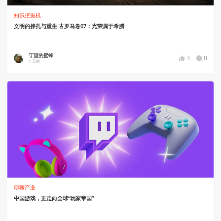
知识挖掘机
文明的挣扎与重生·古罗马卷07：光荣属于希腊
守望的蜜蜂
3
0
1 天前
聊聊产业
中国游戏，正走向全球“玩家帝国”