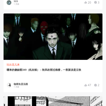
909
20
3
1 天前
玩出花儿来
哪来的傻缺图349（机友续）：秋风吹雨过南楼，一夜新凉是立秋
咖喱鱼蛋汤圆
47
2
1 天前