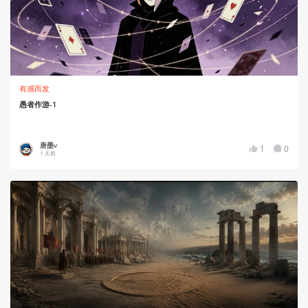
有感而发
愚者作游-1
唐墨v
1
0
1 天前