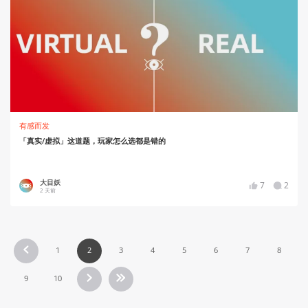
有感而发
「真实/虚拟」这道题，玩家怎么选都是错的
大目妖
7
2
2 天前
1
2
3
4
5
6
7
8
9
10