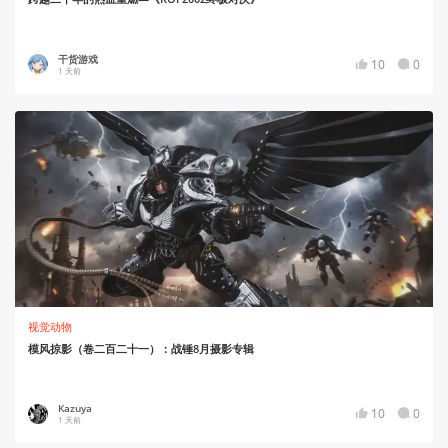
干货游戏
10
0
1 天前
视觉动物
模风掠影（卷二百二十一）：战锤8月摄影专辑
Kazuya
10
0
1 天前