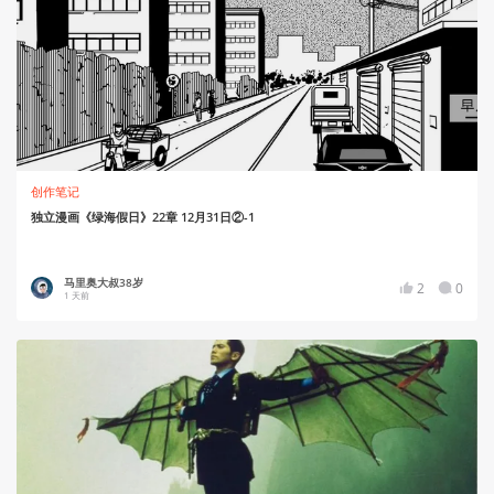
创作笔记
独立漫画《绿海假日》22章 12月31日②-1
马里奥大叔38岁
2
0
1 天前