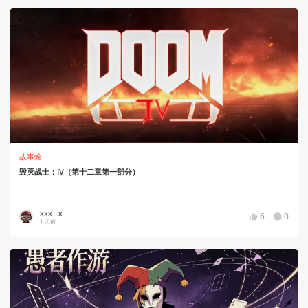
故事烩
毁灭战士：IV（第十二章第一部分）
xxx---x
6
0
1 天前