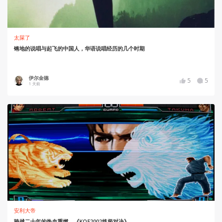
太屎了
锵地的说唱与起飞的中国人，华语说唱经历的几个时期
伊尔金德
5
5
1 天前
安利大帝
跨越二十年的热血重燃—《KOF2002终极对决》