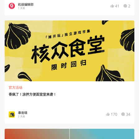
机核编辑部
41
2
1 天前
官方活动
香疯了！凉拌方便面堂堂来袭！
暴造喵
170
34
2 天前