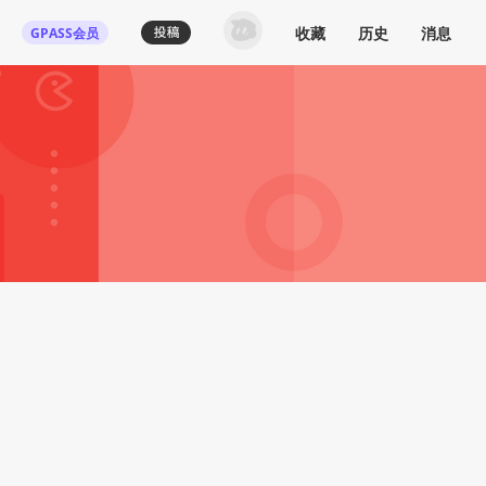
收藏
历史
消息
GPASS会员