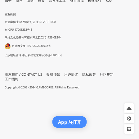
知乎
微博
微信
播客
吉考斯工业
核市奇谭
机核发行
RSS
营业执照
增值电信业务经营许可证 京B2-20191060
京ICP备17068232号-1
网络文化经营许可证京网文[2024]1733-082号
京公网安备 11010502036937号
出版物经营许可证 新出发京零字第朝260115号
联系我们 / CONTACT US
投稿须知
用户协议
隐私政策
社区规定
工作招聘
Copyright © 2009 - 2024 GAMECORES. All Rights Reserved
App内打开