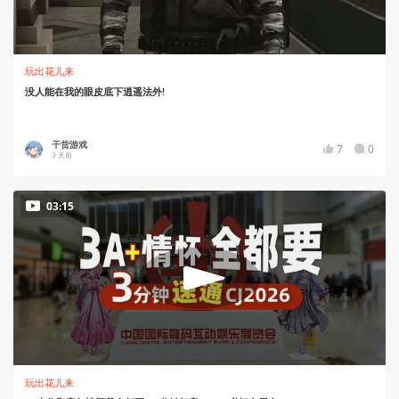
玩出花儿来
没人能在我的眼皮底下逍遥法外!
干货游戏
7
0
3 天前
03:15
玩出花儿来