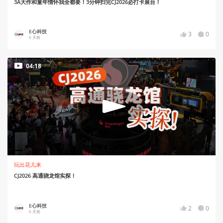
3A大作和童年情怀我全都要！3分钟扫完CJ2026必打卡展台！
E心科技
3
0
6 天前
04:18
玩出花儿来
CJ2026 高通骁龙馆实探！
E心科技
2
0
6 天前