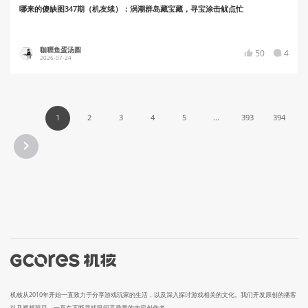
哪来的傻缺图347期（机友续）：涡潮群岛藏宝藏，寻宝涂击鱿点忙
咖喱鱼蛋汤圆
50
4
2026-07-24
1
2
3
4
5
...
393
394
机核从2010年开始一直致力于分享游戏玩家的生活，以及深入探讨游戏相关的文化。我们开发原创的播客
以及视频节目，一直在不断寻找民间高质量的内容创作者。