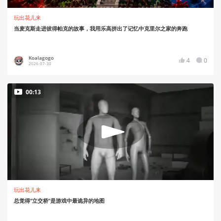
玩出花儿来
当麦克斯走进彼得帕克的故事，我用乐高拼出了记忆中克里尔之家的奔跑
Koalagogo
4
0
2026-07-30
00:13
玩出花儿来
总觉得“立交桥”是游戏中最诡异的地图