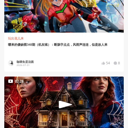
玩出花儿来
哪来的傻缺图348期（机友续）：断肠字点点，风雨声连连，似是故人来
咖喱鱼蛋汤圆
54
8
2026-07-31
02:28