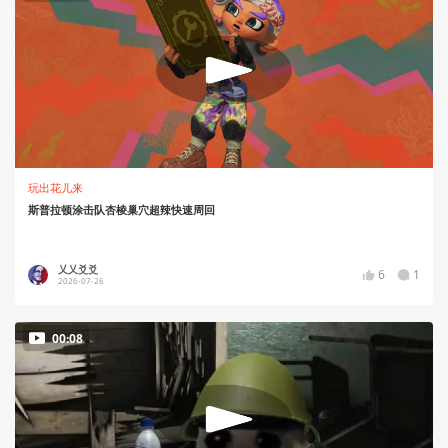
玩出花儿来
斯普拉顿涂击队杏棱巢穴超辣快速周回
乂乂爻爻
6
1
2026-07-26
00:08