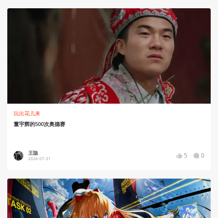
玩出花儿来
董宇辉的500次奥德赛
王隐
5
0
2026-07-31