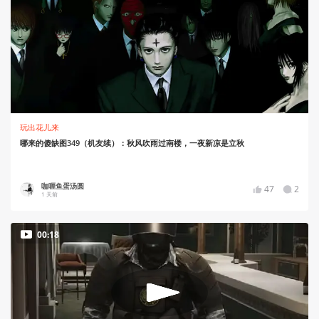
玩出花儿来
哪来的傻缺图349（机友续）：秋风吹雨过南楼，一夜新凉是立秋
咖喱鱼蛋汤圆
47
2
1 天前
00:18