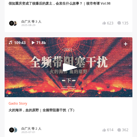
假如重庆变成了核爆后的废土，会发生什么故事？ | 核市奇谭 Vol.98
白广大 等 3 人
623
135
2025-08-29
109:43
71.8k
Gadio Story
火的海洋，血的原野 | 全频带阻塞干扰（下）
白广大 等 2 人
614
362
2025-07-01