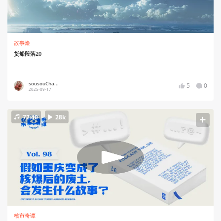
故事烩
货船段落20
sousouCha...
5
0
2025-09-17
72:40
28k
核市奇谭