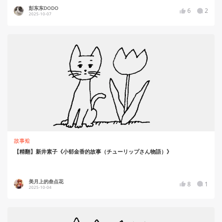
彭东东DODO
6
2
2025-10-07
故事烩
【精翻】新井素子《小郁金香的故事（チューリップさん物語）》
美月上的叁点花
8
1
2025-10-04