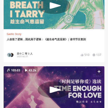
Gadio Story
人创造了逻辑，因此高于逻辑：《趁生命气息逗留》| 读书节目复刻
四十二 等 3 人
510
137
2025-06-27
105:03
43.2k