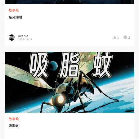
故事烩
新玫瑰城
Acenia
5
2
2025-12-28
故事烩
吸脂蚊