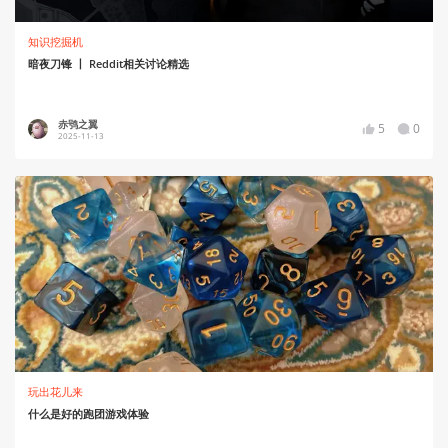
知识挖掘机
暗夜刀锋 丨 Reddit相关讨论精选
赤鸮之翼
5
0
2025-11-13
玩出花儿来
什么是好的跑团游戏体验