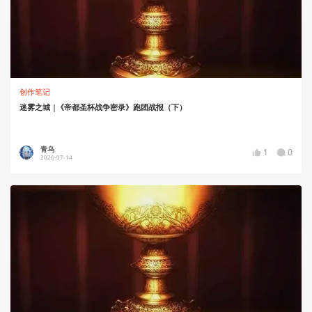
创作笔记
迷雾之城 |《帝都圣杯战争密录》跑团战报（下）
青乌
1
0
2026-07-14