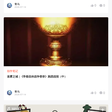
青乌
0
0
2026-07-14
创作笔记
迷雾之城 |《帝都圣杯战争密录》跑团战报（中）
青乌
0
0
2026-07-14
101:34