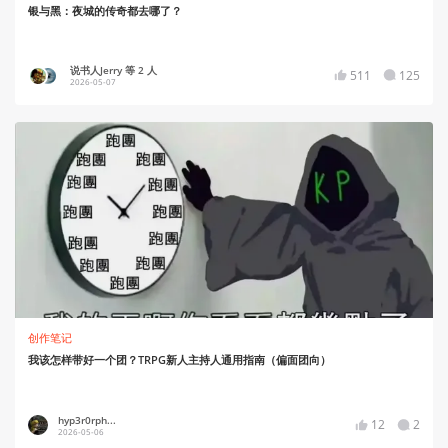
银与黑：夜城的传奇都去哪了？
说书人Jerry 等 2 人
511
125
2026-05-07
创作笔记
我该怎样带好一个团？TRPG新人主持人通用指南（偏面团向）
hyp3r0rph...
12
2
2026-05-06