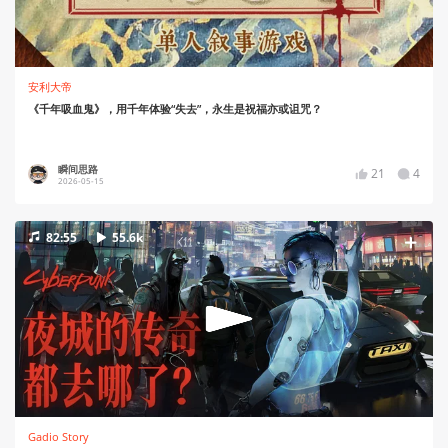
安利大帝
《千年吸血鬼》，用千年体验“失去”，永生是祝福亦或诅咒？
瞬间思路
21
4
2026-05-15
82:55
55.6k
Gadio Story