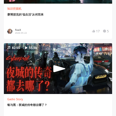
知识挖掘机
赛博朋克的“低生活”从何而来
FeeX
17
5
2026-05-22
82:55
55.5k
Gadio Story
银与黑：夜城的传奇都去哪了？