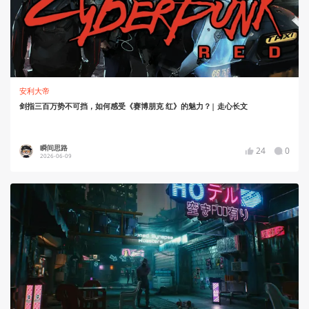
安利大帝
剑指三百万势不可挡，如何感受《赛博朋克 红》的魅力？| 走心长文
瞬间思路
24
0
2026-06-09