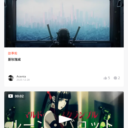
故事烩
新玫瑰城
Acenia
5
2
2025-12-28
00:02