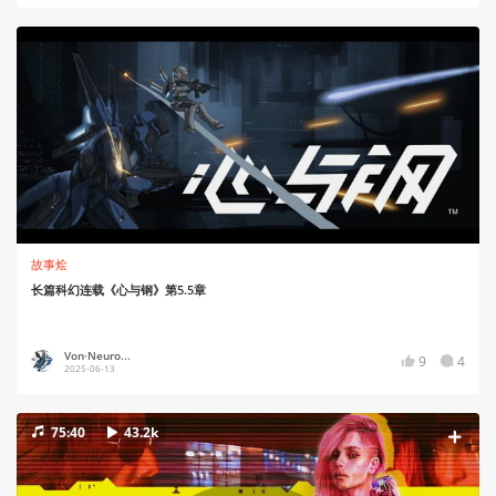
故事烩
长篇科幻连载《心与钢》第5.5章
Von·Neuro...
9
4
2025-06-13
75:40
43.2k