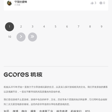
守望的蜜蜂
3
0
3 天前
1
2
3
4
5
6
7
8
9
10
机核从2010年开始一直致力于分享游戏玩家的生活，以及深入探讨游戏相关的文化。我们开发原创的播客
以及视频节目，一直在不断寻找民间高质量的内容创作者。
我们坚信游戏不止是游戏，游戏中包含的科学，文化，历史等各个层面的知识和故事，它们同时也会辐射
到二次元甚至电影的领域，这些内容非常值得分享给热爱游戏的您。
知乎
微博
微信
播客
吉考斯工业
核市奇谭
机核发行
RSS