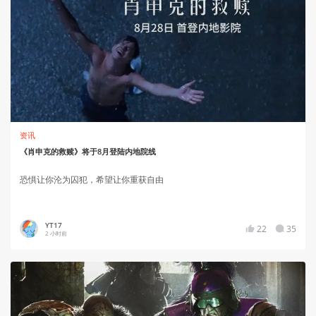
资讯
《肖申克的救赎》将于8月登陆内地院线
恐惧让你沦为囚犯，希望让你重获自由
YT17
22
35
2 小时前