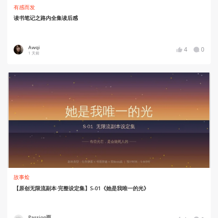
有感而发
读书笔记之路内全集读后感
Awqi
4
0
1 天前
故事烩
【原创无限流副本·完整设定集】S-01《她是我唯一的光》
Passion雨