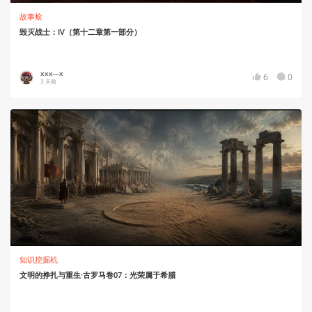
故事烩
毁灭战士：IV（第十二章第一部分）
xxx---x
6
0
3 天前
知识挖掘机
文明的挣扎与重生·古罗马卷07：光荣属于希腊