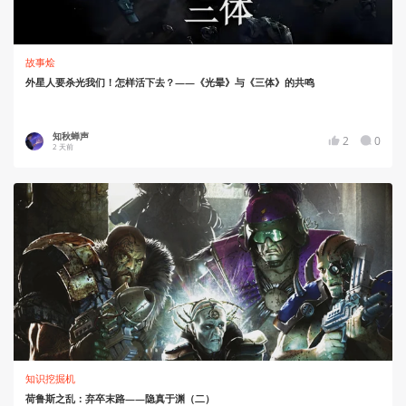
故事烩
外星人要杀光我们！怎样活下去？——《光晕》与《三体》的共鸣
知秋蝉声
2
0
2 天前
知识挖掘机
荷鲁斯之乱：弃卒末路——隐真于渊（二）