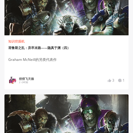
知识挖掘机
荷鲁斯之乱：弃卒末路——隐真于渊（四）
Graham McNeill的另类代表作
狡猾飞天德
3
1
2 小时前