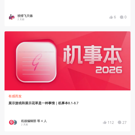
狡猾飞天德
6
0
2 天前
有感而发
展示游戏和展示花草是一种事情｜机事本8.1-8.7
机核编辑部 等 4 人
112
27
2 天前