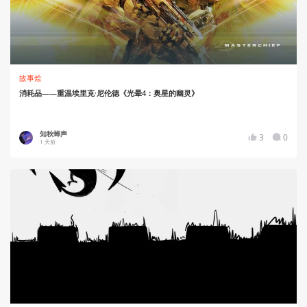
故事烩
消耗品——重温埃里克·尼伦德《光晕4：奥星的幽灵》
知秋蝉声
3
0
1 天前