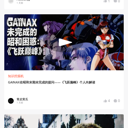
1
0
1 天前
13:53
知识挖掘机
GAINAX在昭和末期未完成的提问——《飞跃巅峰》个人向解读
青皮黄瓜
4
0
1 天前