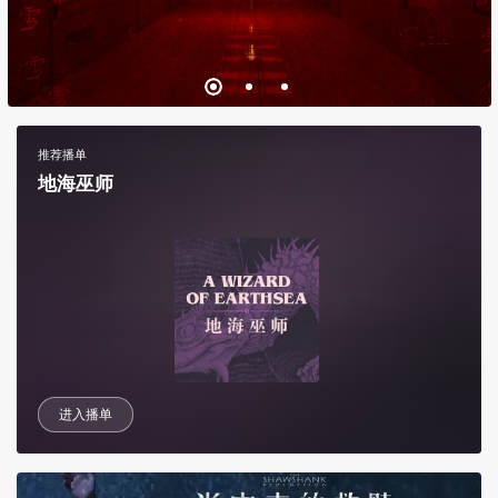
推荐播单
地海巫师
进入播单