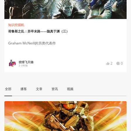
知识挖掘机
荷鲁斯之乱：弃卒末路——隐真于渊（三）
Graham McNeill的另类代表作
狡猾飞天德
2
0
2 小时前
全部
播客
文章
资讯
视频