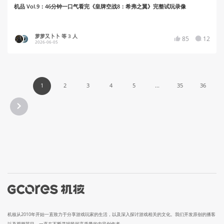
机品 Vol.9：46分钟一口气看完《皇牌空战8：希弗之翼》完整试玩录像
萝萝又卜卜 等 3 人
85
12
2026-06-05
1
2
3
4
5
...
35
36
机核从2010年开始一直致力于分享游戏玩家的生活，以及深入探讨游戏相关的文化。我们开发原创的播客
以及视频节目，一直在不断寻找民间高质量的内容创作者。