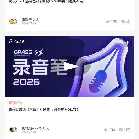
试玩P4R！还采访到了中配CV？BW两日逛展Vlog
困鼠 等 2 人
109
35
2026-07-29
42:49
特别企划
瞒天过海的《八仙！》过海 ，录音笔 VOL.752
说书人Jerry 等 2 人
104
103
2026-07-29