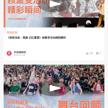
特别企划
《刺客信条：黑旗 记忆重置》核聚变活动精彩瞬间
机核编辑部
24
1
2026-07-08