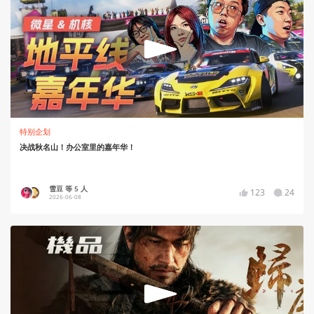
特别企划
决战秋名山！办公室里的嘉年华！
雪豆 等 5 人
123
24
2026-06-08