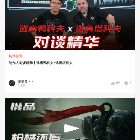
特别企划
制作人对谈精华丨逃离鸭科夫×逃离塔科夫
萝萝又卜卜
85
3
3 天前