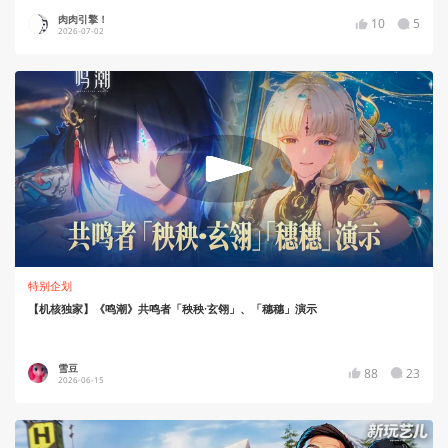
肉肉引擎！
10
5
2026-07-02
特别企划
【机核独家】《鸣潮》共鸣者「秧秧·玄翎」、「穗穗」演示
雪豆
88
23
2026-06-15