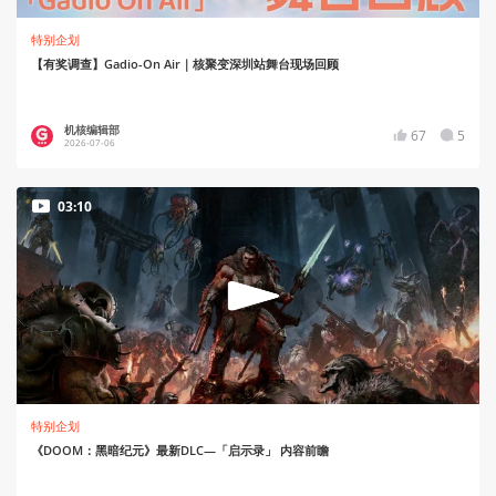
特别企划
【有奖调查】Gadio-On Air｜核聚变深圳站舞台现场回顾
机核编辑部
67
5
2026-07-06
03:10
特别企划
《DOOM：黑暗纪元》最新DLC—「启示录」 内容前瞻