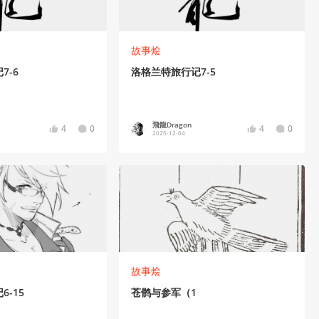
故事烩
7-6
洛格兰特旅行记7-5
飛龍Dragon
4
0
4
0
2025-12-04
故事烩
-15
苍鹘与参军（1