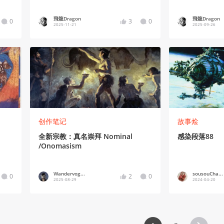
飛龍Dragon
飛龍Dragon
0
3
0
2025-11-21
2025-09-26
创作笔记
故事烩
全新宗教：真名崇拜 Nominal
感染段落88
/Onomasism
Wandervog...
sousouCha...
0
2
0
2025-08-29
2024-04-20