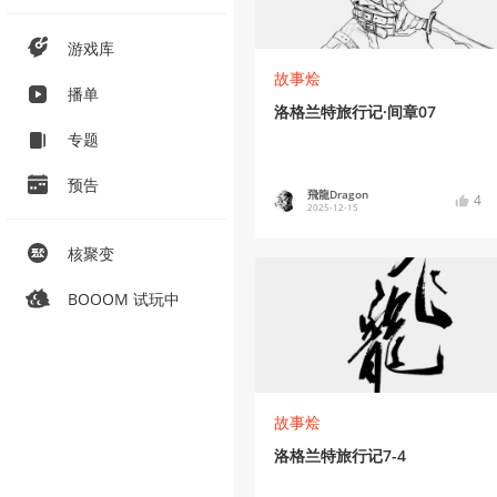
游戏库
故事烩
播单
洛格兰特旅行记·间章07
专题
预告
飛龍Dragon
4
2025-12-15
核聚变
BOOOM 试玩中
故事烩
洛格兰特旅行记7-4