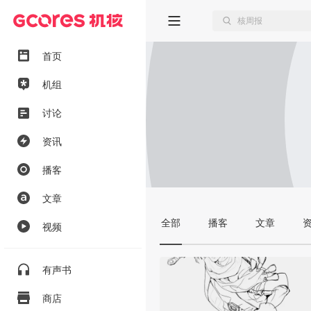
首页
机组
讨论
资讯
播客
文章
全部
播客
文章
视频
有声书
商店