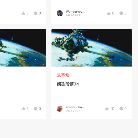
Wandervog...
5
0
6
3
2025-08-29
故事烩
感染段落74
sousouCha...
6
0
10
0
2024-01-07