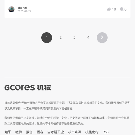
chenzj
10
0
2025-02-24
1
2
3
4
机核从2010年开始一直致力于分享游戏玩家的生活，以及深入探讨游戏相关的文化。我们开发原创的播客
以及视频节目，一直在不断寻找民间高质量的内容创作者。
我们坚信游戏不止是游戏，游戏中包含的科学，文化，历史等各个层面的知识和故事，它们同时也会辐射
到二次元甚至电影的领域，这些内容非常值得分享给热爱游戏的您。
知乎
微博
微信
播客
吉考斯工业
核市奇谭
机核发行
RSS