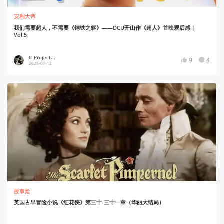
安利大帝
我们需要超人，不需要《钢铁之躯》——DCU开山作《超人》首映观后感｜
Vol.5
C_Project...
9
4
2025-07-12
故事烩
英国古早冒险小说《红花侠》第三十-三十一章（华丽大结局）