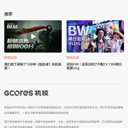
推荐
00:00
00:00
特别企划
特别企划
我们线下录制了13分钟《抵抗者》实机画
试玩P4R！还采访到了中配CV？BW两日
面！
逛展Vlog
机核从2010年开始一直致力于分享游戏玩家的生活，以及深入探讨游戏相关的文化。我们开发原创的播客
以及视频节目，一直在不断寻找民间高质量的内容创作者。
我们坚信游戏不止是游戏，游戏中包含的科学，文化，历史等各个层面的知识和故事，它们同时也会辐射
到二次元甚至电影的领域，这些内容非常值得分享给热爱游戏的您。