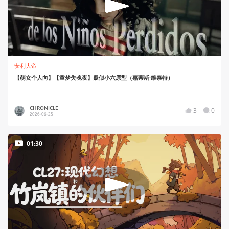
安利大帝
【萌女个人向】【童梦失魂夜】疑似小六原型（嘉蒂斯·维泰特）
CHRONICLE
3
0
2026-06-25
01:30