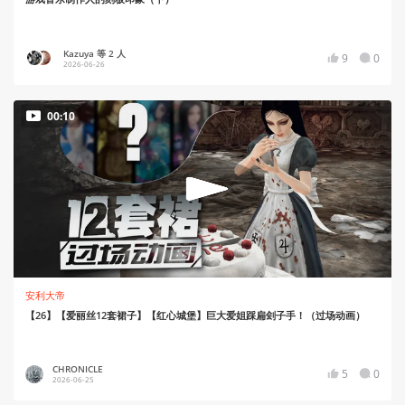
Kazuya 等 2 人
9
0
2026-06-26
00:10
安利大帝
【26】【爱丽丝12套裙子】【红心城堡】巨大爱姐踩扁刽子手！（过场动画）
CHRONICLE
5
0
2026-06-25