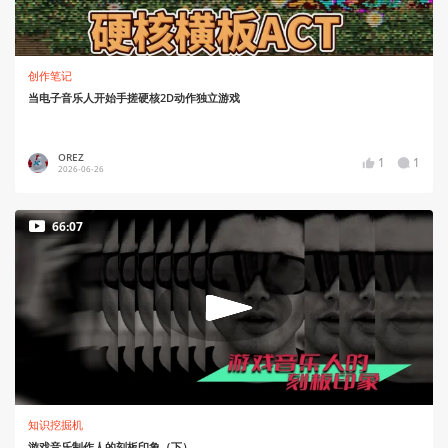
创作笔记
当电子音乐人开始手搓硬核2D动作独立游戏
OREZ
1
1
2026-06-26
66:07
知识挖掘机
游戏音乐制作人的刻板印象（下）