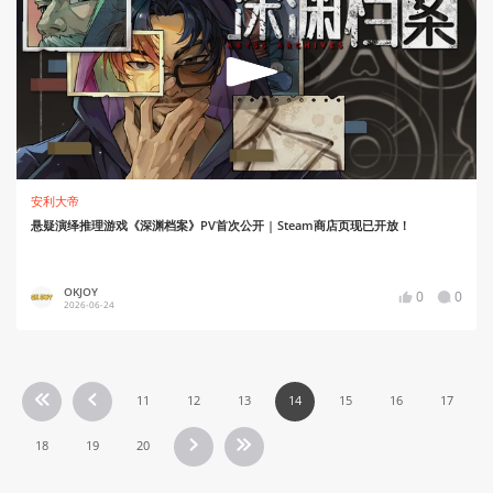
安利大帝
悬疑演绎推理游戏《深渊档案》PV首次公开 | Steam商店页现已开放！
OKJOY
0
0
2026-06-24
11
12
13
14
15
16
17
18
19
20