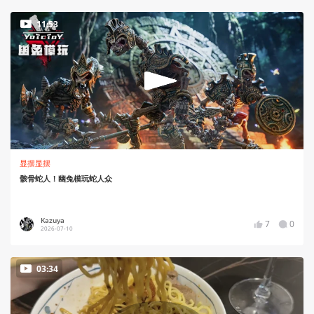
11:53
显摆显摆
骸骨蛇人！幽兔模玩蛇人众
Kazuya
7
0
2026-07-10
03:34