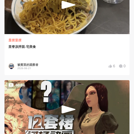
显摆显摆
里脊凉拌面-宅美食
被窝里的观察者
6
0
2026-06-21
00:04