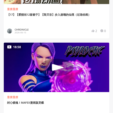
显摆显摆
【17】【爱丽丝12套裙子】【毁灭谷】步入崩塌的仙境（过场动画）
CHRONICLE
2
0
2026-06-15
18:58
显摆显摆
封心锁魂！MAFEX漫画版灵蝶