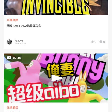
显摆显摆
无敌少侠！JADA战损版马克
Kazuya
9
0
2026-07-27
02:38
显摆显摆