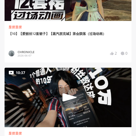
显摆显摆
【10】【爱丽丝12套裙子】【蒸汽朋克城】茶会陨落（过场动画）
CHRONICLE
2
0
2026-06-07
10:37
显摆显摆