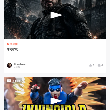
显摆显摆
零号矿坑
liquidsna...
1
4
4 天前
11:01