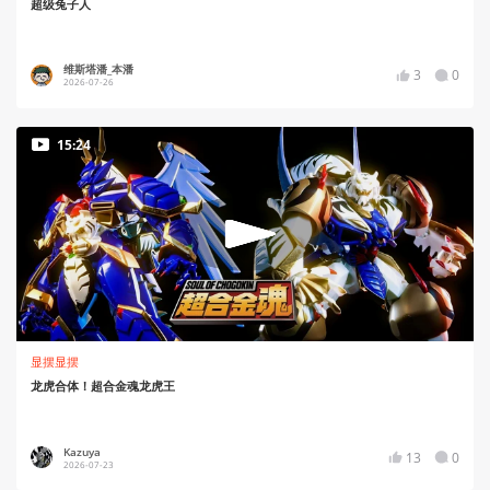
超级兔子人
维斯塔潘_本潘
3
0
2026-07-26
15:24
显摆显摆
龙虎合体！超合金魂龙虎王
Kazuya
13
0
2026-07-23