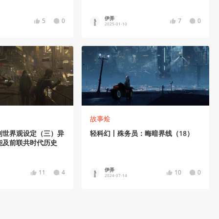
伊弄
5
0
7
0
2025-01-10
故事烩
列世界观设定（三）异
轻科幻丨殊务员：晦暗界线（18）
能及前联共时代历史
伊弄
11
4
10
0
2024-07-14