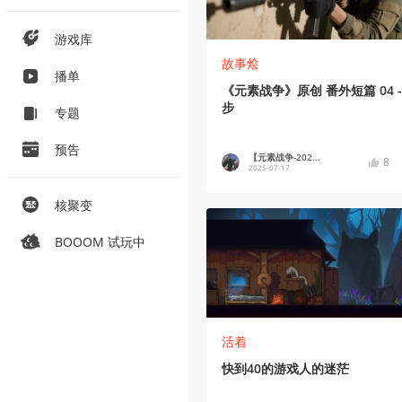
游戏库
故事烩
播单
《元素战争》原创 番外短篇 04 -
步
专题
预告
【元素战争-202...
8
2025-07-17
核聚变
BOOOM 试玩中
活着
快到40的游戏人的迷茫