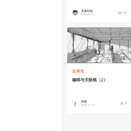
无良印品
23
2025-03-06
故事烩
咖啡与天际线（2）
伊弄
5
2024-11-15