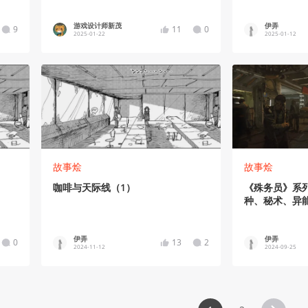
游戏设计师新茂
伊弄
9
11
0
2025-01-22
2025-01-12
故事烩
故事烩
咖啡与天际线（1）
《殊务员》系
种、秘术、异
伊弄
伊弄
0
13
2
2024-11-12
2024-09-25