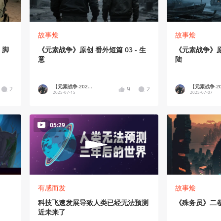
故事烩
故事烩
 脚
《元素战争》原创 番外短篇 03 - 生
《元素战争》原创
意
陆
【元素战争-202...
【元素战争-202
2
9
2
2025-07-15
2025-07-07
05:29
有感而发
故事烩
科技飞速发展导致人类已经无法预测
《殊务员》二
近未来了