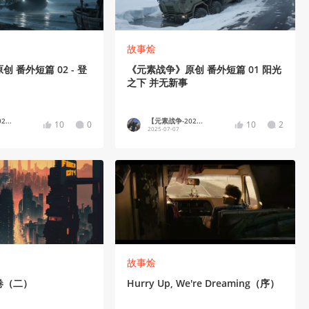
故事烩
 番外短篇 02 - 登
《元素战争》原创 番外短篇 01 阳光
之下 并无新事
...
【元素战争-202...
10
0
10
2
2025-07-07
故事烩
卷（二）
Hurry Up, We're Dreaming（序）