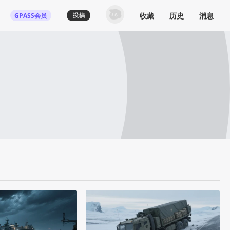
收藏
历史
消息
GPASS会员