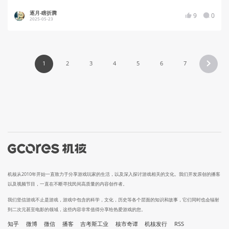
逐月-瞎折腾
9
0
2025-05-23
1
2
3
4
5
6
7
机核从2010年开始一直致力于分享游戏玩家的生活，以及深入探讨游戏相关的文化。我们开发原创的播客
以及视频节目，一直在不断寻找民间高质量的内容创作者。
我们坚信游戏不止是游戏，游戏中包含的科学，文化，历史等各个层面的知识和故事，它们同时也会辐射
到二次元甚至电影的领域，这些内容非常值得分享给热爱游戏的您。
知乎
微博
微信
播客
吉考斯工业
核市奇谭
机核发行
RSS