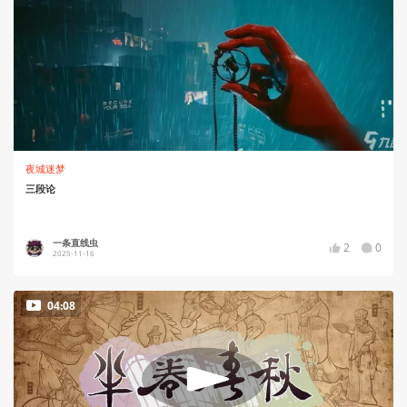
夜城迷梦
三段论
一条直线虫
2
0
2025-11-16
04:08