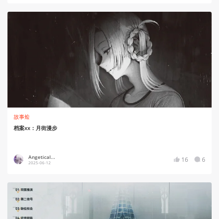
故事烩
档案xx：月街漫步
Angetical...
16
6
2025-06-12