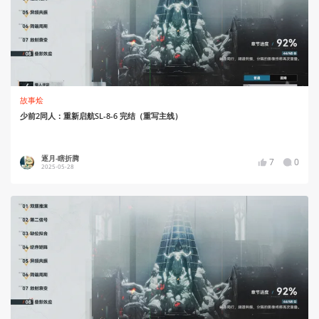
故事烩
少前2同人：重新启航SL-8-6 完结（重写主线）
逐月-瞎折腾
7
0
2025-05-28