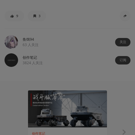
9
3
鱼饵94
关注
63
人关注
创作笔记
订阅
3824
人关注
122:31
创作笔记
有感而发