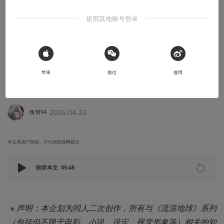
使用其他账号登录
创作笔记
「2000次按钮与VOCALOID罗曼史」——
【初音未来✖️流浪地球2】同人企划 -
 Sign in with Apple
EP02_“初音未来&550J+”篇
苹果
微信
微博
平行宇宙中550系列的另一种可能性……
2026-04-23
鱼饵94
本文系用户投稿，不代表机核网观点
收听本文
05:48
※ 声明：本企划为同人二次创作，所有与《流浪地球》系列
（包括但不限于电影、小说、设定、视觉形象等）相关的知