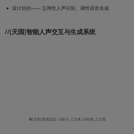
设计目的—— 泛用性人声识别、调性语音合成 
//[天国]智能人声交互与生成系统
🔵[天国]系统设定  UI设计_三文鱼; UI绘制_三文鱼