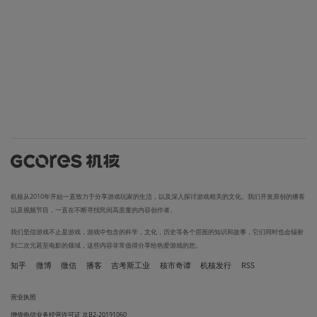
机核从2010年开始一直致力于分享游戏玩家的生活，以及深入探讨游戏相关的文化。我们开发原创的播客
以及视频节目，一直在不断寻找民间高质量的内容创作者。
我们坚信游戏不止是游戏，游戏中包含的科学，文化，历史等各个层面的知识和故事，它们同时也会辐射
到二次元甚至电影的领域，这些内容非常值得分享给热爱游戏的您。
知乎
微博
微信
播客
吉考斯工业
核市奇谭
机核发行
RSS
营业执照
增值电信业务经营许可证 京B2-20191060