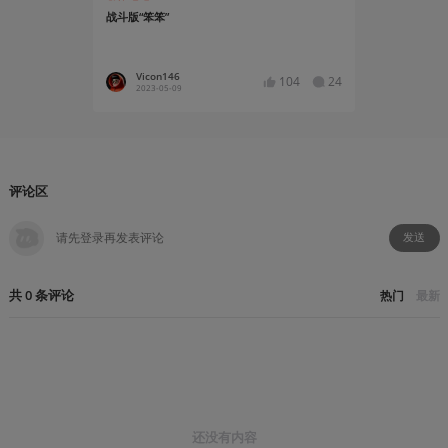
战斗版“笨笨”
超频短波丨《
电影工业的
Vicon146
被命运主
104
24
2023-05-09
2023-02
评论区
发送
共
0
条
评论
热门
最新
还没有内容