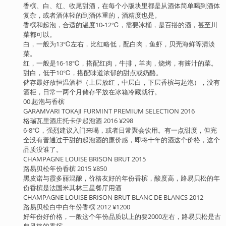
香槟、白、红、收尾甜酒，在每个小版块里都是从酒体简单喝到酒体
复杂，或者酒体轻的到酒体重的，酒精度也是。
香槟和起泡，合适的温度10-12℃，需要冰桶，是百搭的酒，甚至川
菜都可以。
白，一般为13℃左右，比红略低，配白肉，鱼虾，贝壳海鲜等清淡
菜。
红，一般是16-18℃，搭配红肉，牛排，羊肉，烧烤，有酱汁的菜。
甜白，低于10℃，搭配味道浓郁的甜点或奶酪。
储存最好放恒温酒柜（上层放红，中层白，下层香槟与起泡），没有
酒柜，日常一两个月储存平放在冰箱冷藏就行。
00.起泡与香槟
GARAMVARI TOKAJI FURMINT PREMIUM SELECTION 2016
格瑞瓦里酒庄托卡伊起泡酒 2016 ¥298
6-8℃，强烈建议入门来喝，或者日常聚会饮用。有一点甜度，但完
全没有普通过于甜的起泡酒的廉价感，即将十年的酒这个价格，这个
品质没谁了。
CHAMPAGNE LOUISE BRISON BRUT 2015
路易贝松年份香槟 2015 ¥850
黑皮诺与霞多丽混酿，价格友好的年份香槟，酸度高，路易贝松的年
份香槟是法国米其林三星餐厅用酒
CHAMPAGNE LOUISE BRISON BRUT BLANC DE BLANCS 2012
路易贝松白中白年份香槟 2012 ¥1200
好年份好价格，一般这个年份品质以上的要2000左右，路易贝松是古
典风格的香槟。