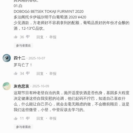
01.白
DOBOGó BETSEK TOKAJI FURMINT 2020
多泊阁托卡伊福尔明干白葡萄酒 2020 ¥420
少见酒款，方老师好不容易拿到的配额，葡萄品质好的年份才会酿的
酒，12-13℃品饮。
・
36
回复
举报
参与者
喜欢
四十二
・
2025-10-07
罗马亡了！
・
34
回复
举报
灰色悲哀
・
2025-10-09
这期节目有种老登自洽的美，抛开适度饮酒是否伤身，基因多大程度
决定健康这些自我安慰的论调，他们起码不拧巴，知道自己喜欢什
么，什么能让自己开心，就会去毫无顾虑的做，不会瞻前顾后，这是
我们这些微登，小登，中登应该去学习的。
・
11
回复
举报
参与者
喜欢