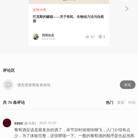
安利大帝
知识挖掘机
巴克斯的赐福——关于有机、生物动力法与自然
历史边角料
酒
我闻如是
只恨今
35
5
2024-04-01
2022-11
评论区
发送
共
76
条
评论
热门
最新
时刻
ozoz
・
2025-10-07
(
参与者
)
葡萄酒应该是最复杂的酒了，录节目时候很快聊飞，入门介绍有点
少，为了体验完整，还得啰嗦一下。一般的葡萄酒的顺序是先起泡再