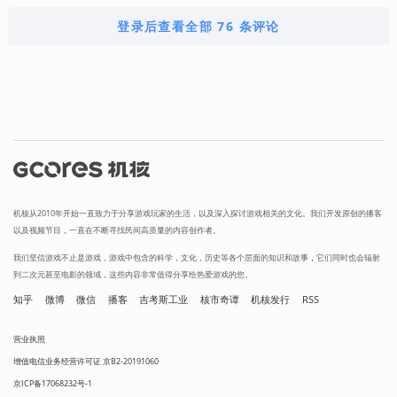
登录后查看全部 76 条评论
机核从2010年开始一直致力于分享游戏玩家的生活，以及深入探讨游戏相关的文化。我们开发原创的播客
以及视频节目，一直在不断寻找民间高质量的内容创作者。
我们坚信游戏不止是游戏，游戏中包含的科学，文化，历史等各个层面的知识和故事，它们同时也会辐射
到二次元甚至电影的领域，这些内容非常值得分享给热爱游戏的您。
知乎
微博
微信
播客
吉考斯工业
核市奇谭
机核发行
RSS
营业执照
增值电信业务经营许可证 京B2-20191060
京ICP备17068232号-1