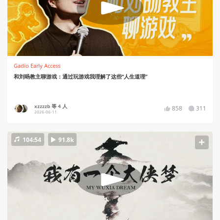
Gadio Early Access
和刘旸教主聊游戏：通过玩游戏我理解了这些“人生道理”
xzzzzb 等 4 人
858
311
2026-06-11
104:54
91.8k