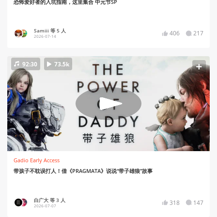
恐怖爱好者的入坑指南，这里集合 中元节SP
Samiii 等 5 人
406
217
2026-07-14
92:30
73.5k
Gadio Early Access
带孩子不耽误打人！借《PRAGMATA》说说“带子雄狼”故事
白广大 等 3 人
318
147
2026-07-07