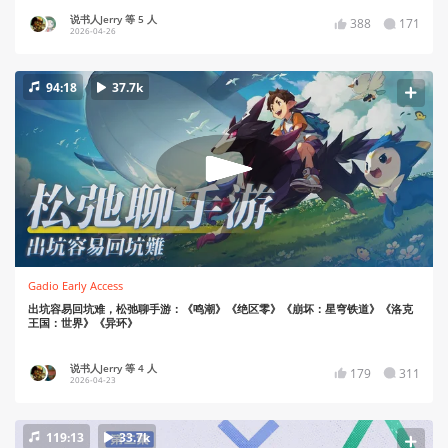
说书人Jerry 等 5 人
388
171
2026-04-26
94:18
37.7k
Gadio Early Access
出坑容易回坑难，松弛聊手游：《鸣潮》《绝区零》《崩坏：星穹铁道》《洛克
王国：世界》《异环》
说书人Jerry 等 4 人
179
311
2026-04-23
119:13
33.7k