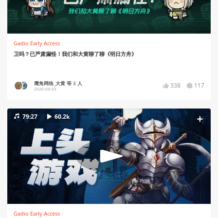
Gadio Early Access
卫吗？已严肃漏怪！我们和大黄聊了聊《明日方舟》
鹰角网络_大黄 等 3 人
338
117
2026-04-03
79:27
60.2k
Gadio Early Access