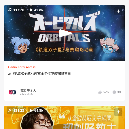
117:26
45.8k
Gadio Early Access
从《轨道双子星》到“黄金年代”的赛璐珞动画
雪豆 等 3 人
626
98
2026-06-23
131:23
64.8k