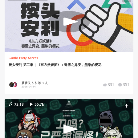
Gadio Early Access
按头安利 第二集 | 《东方妖妖梦》：春雪之异变，墨染的樱花
萝萝又卜卜 等 3 人
331
351
2026-04-14
73:18
55.7k