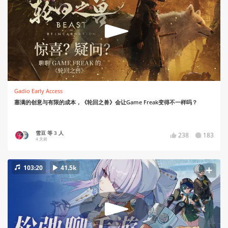
Gadio Early Access
塞满的创意与有限的成本，《轮回之兽》会让Game Freak变得不一样吗？
雪豆 等 3 人
238
183
4 天前
103:20
41.5k