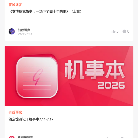
夜城迷梦
《赛博朋克简史：一场下了四十年的雨》（上篇）
知秋蝉声
5
0
2026-07-18
有感而发
酒店惊魂记｜机事本7.11-7.17
机核编辑部