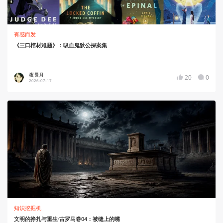
有感而发
《三口棺材难题》：吸血鬼狄公探案集
夜長月
20
0
2026-07-17
知识挖掘机
文明的挣扎与重生·古罗马卷04：被缝上的嘴