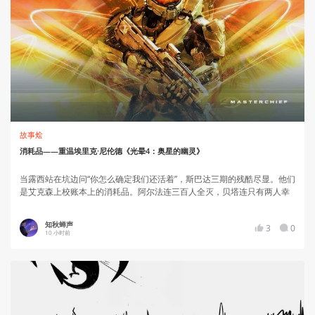
故事烩
消耗品——重温埃里克·尼伦德《光晕4：奥星的幽灵》
当露西站在坑边问“你怎么确定我们还活着”，斯巴达三期的残酷尽显。他们
是艾克森上校账本上的消耗品。阿尔法连三百人全灭，贝塔连只有两人幸
存。他们穿着廉价盔甲，去执行“传统上不会被考虑的任务”，然后从名单上
划掉，不需任何标记。战争打到这份上，个体早已变成数字，英雄传说让
知秋蝉声
3
0
位给残酷算术。但汤姆抓住露西的手腕把她拉走，库尔特继续训练下一批
10 小时前
孩子。走，并不是最好的答案，但不走就是灭亡……走下去！