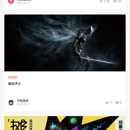
138
40
2026-07-17
故事烩
炼金术士
开暄离梦
3
0
2026-07-17