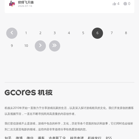
狡猾飞天德
4
0
2026-07-16
1
2
3
4
5
6
7
8
9
10
机核从2010年开始一直致力于分享游戏玩家的生活，以及深入探讨游戏相关的文化。我们开发原创的播客
以及视频节目，一直在不断寻找民间高质量的内容创作者。
我们坚信游戏不止是游戏，游戏中包含的科学，文化，历史等各个层面的知识和故事，它们同时也会辐射
到二次元甚至电影的领域，这些内容非常值得分享给热爱游戏的您。
知乎
微博
微信
播客
吉考斯工业
核市奇谭
机核发行
RSS