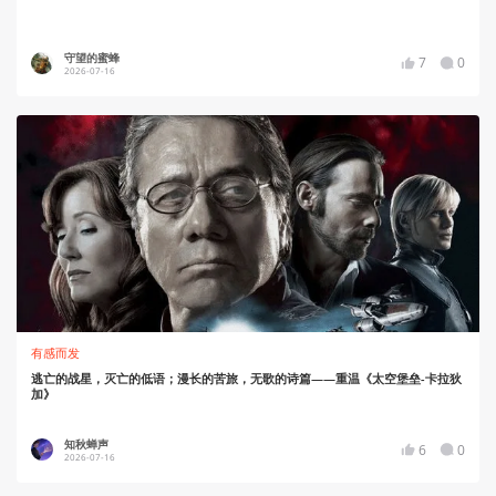
守望的蜜蜂
7
0
2026-07-16
有感而发
逃亡的战星，灭亡的低语；漫长的苦旅，无歌的诗篇——重温《太空堡垒-卡拉狄
加》
知秋蝉声
6
0
2026-07-16