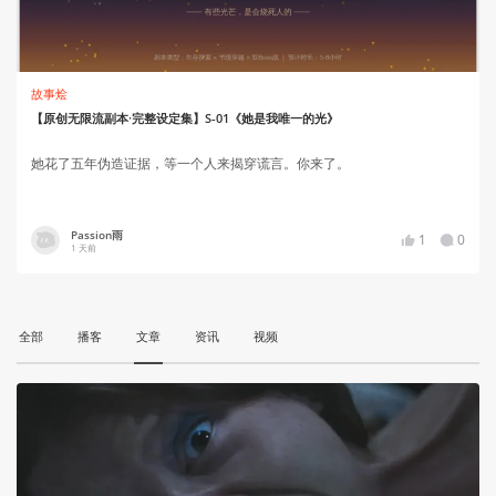
故事烩
【原创无限流副本·完整设定集】S-01《她是我唯一的光》
她花了五年伪造证据，等一个人来揭穿谎言。你来了。
Passion雨
1
0
1 天前
全部
播客
文章
资讯
视频