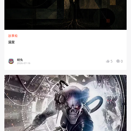
故事烩
温室
鲤兔
5
0
2026-07-16