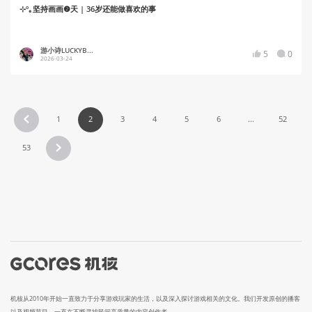
⊹º｡坚持画画❷天 | 36岁还能做喜欢的事
游小诗LUCKYB...
5
0
2026-03-24
1
2
3
4
5
6
...
52
53
机核从2010年开始一直致力于分享游戏玩家的生活，以及深入探讨游戏相关的文化。我们开发原创的播客
以及视频节目，一直在不断寻找民间高质量的内容创作者。