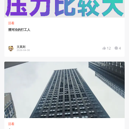
活着
漕河泾的打工人
文真则
12
4
2026-04-30
活着