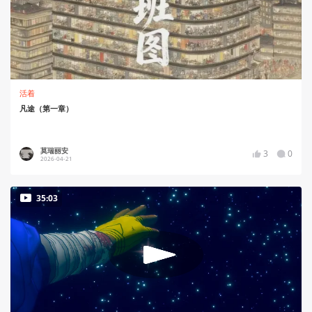
活着
凡途（第一章）
莫瑞丽安
3
0
2026-04-21
35:03