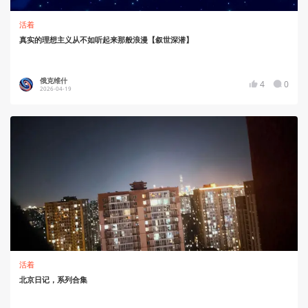
活着
真实的理想主义从不如听起来那般浪漫【叙世深潜】
俄克维什
4
0
2026-04-19
活着
北京日记，系列合集