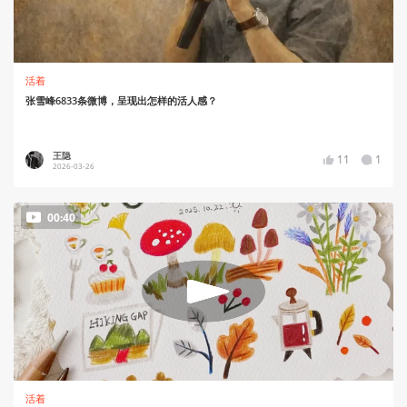
活着
张雪峰6833条微博，呈现出怎样的活人感？
王隐
11
1
2026-03-26
00:40
活着