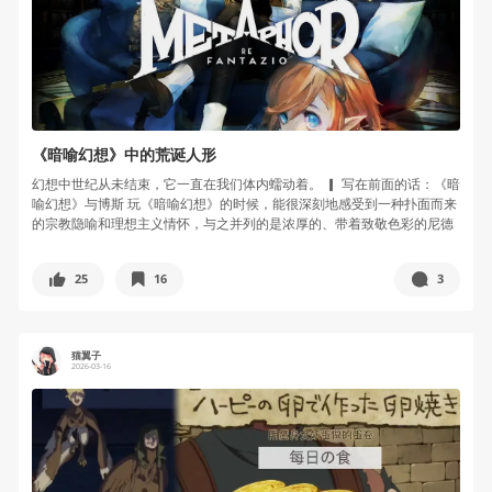
《暗喻幻想》中的荒诞人形
幻想中世纪从未结束，它一直在我们体内蠕动着。 ▎ 写在前面的话：《暗
喻幻想》与博斯 玩《暗喻幻想》的时候，能很深刻地感受到一种扑面而来
的宗教隐喻和理想主义情怀，与之并列的是浓厚的、带着致敬色彩的尼德
兰...
25
16
3
猫翼子
2026-03-16