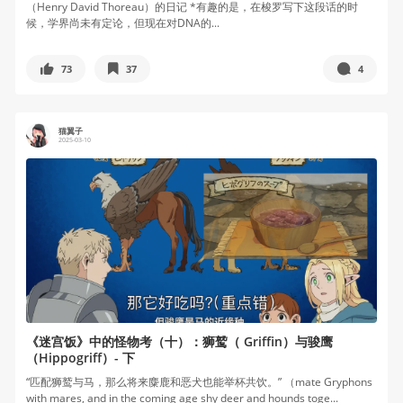
（Henry David Thoreau）的日记 *有趣的是，在梭罗写下这段话的时
候，学界尚未有定论，但现在对DNA的...
73
37
4
猫翼子
2025-03-10
《迷宫饭》中的怪物考（十）：狮鹫（ Griffin）与骏鹰
（Hippogriff）- 下
“匹配狮鹫与马，那么将来麋鹿和恶犬也能举杯共饮。” （mate Gryphons
with mares, and in the coming age shy deer and hounds toge...