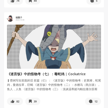
74
44
5
猫翼子
2024-10-30
《迷宫饭》中的怪物考（七）：毒蛇鸡 | Cockatrice
▎惯例写在前面的话 前篇（们）： 《迷宫饭》中的怪物考：史莱姆，蛇尾
鸡，曼德拉草，巨蝎 《迷宫饭》中的怪物考（二）：水栖马（凯尔派），
鱼人，人鱼 《迷宫饭》中的怪物考（三）：浅谈温蒂妮与帕拉塞尔苏斯
的...
82
39
12