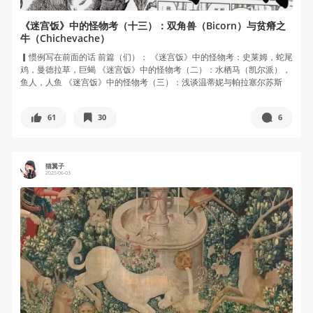
《迷宫饭》中的怪物考（十三）：双角兽（Bicorn）与贫瘠之
牛（Chichevache）
▎惯例写在前面的话 前篇（们）： 《迷宫饭》中的怪物考：史莱姆，蛇尾
鸡，曼德拉草，巨蝎 《迷宫饭》中的怪物考（二）：水栖马（凯尔派），
鱼人，人鱼 《迷宫饭》中的怪物考（三）：浅谈温蒂妮与帕拉塞尔苏斯
的...
61
30
6
猫翼子
2025-06-03