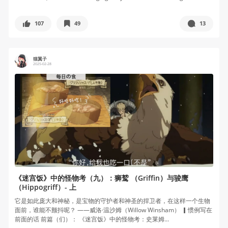
107
49
13
猫翼子
2025-02-28
《迷宫饭》中的怪物考（九）：狮鹫 （Griffin）与骏鹰
（Hippogriff）- 上
它是如此庞大和神秘，是宝物的守护者和神圣的捍卫者，在这样一个生物
面前，谁能不颤抖呢？ ——威洛·温沙姆（Willow Winsham） ▎惯例写在
前面的话 前篇（们）： 《迷宫饭》中的怪物考：史莱姆...