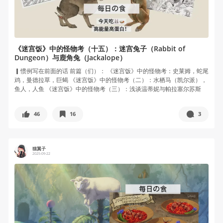
《迷宫饭》中的怪物考（十五）：迷宫兔子（Rabbit of
Dungeon）与鹿角兔（Jackalope）
▎惯例写在前面的话 前篇（们）： 《迷宫饭》中的怪物考：史莱姆，蛇尾
鸡，曼德拉草，巨蝎 《迷宫饭》中的怪物考（二）：水栖马（凯尔派），
鱼人，人鱼 《迷宫饭》中的怪物考（三）：浅谈温蒂妮与帕拉塞尔苏斯
的...
46
16
3
猫翼子
2025-09-22