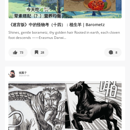
《迷宫饭》中的怪物考（十四）：植生羊｜Barometz
Shines, gentle borametz, thy golden hair Rooted in earth, each cloven
foot descends ——Erasmus Darwi...
73
28
8
猫翼子
2025-07-05