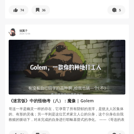
74
36
5
猫翼子
2024-12-06
《迷宫饭》中的怪物考（八）：魔像 | Golem
哥连一半是幽灵一样的存在，它孕育了所有阴郁的渣滓，是犹太人区集体
的、有形的灵魂；另一半则是这位艺术家主人公的分身，这个分身在自我
救赎的驱动下，对未完成的自身进行耶稣基督式的净化。 ——《哥连的表
象》...