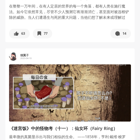
在整整一万年间，在有人定居的世界的每一个角落，都有人类在施行魔
法。如今它依然常见，尽管不少人预测它将渐渐消亡，甚至面对被连根铲
除的威胁。当人们遭遇生与死的重大问题，当他们想了解未来或理解过
去、想保护自...
63
77
14
猫翼子
2025-04-10
《迷宫饭》中的怪物考（十一）：仙女环（Fairy Ring）
最卑微的真菌显示出与我们相似的生命。 ——1858年，亨利·戴维·梭罗