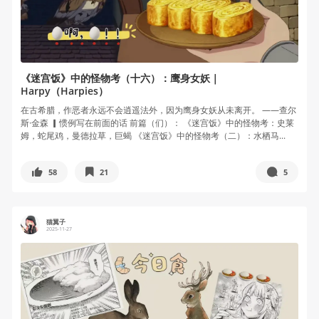
《迷宫饭》中的怪物考（十六）：鹰身女妖｜
Harpy（Harpies）
在古希腊，作恶者永远不会逍遥法外，因为鹰身女妖从未离开。 ——查尔
斯·金森 ▎惯例写在前面的话 前篇（们）： 《迷宫饭》中的怪物考：史莱
姆，蛇尾鸡，曼德拉草，巨蝎 《迷宫饭》中的怪物考（二）：水栖马...
58
21
5
猫翼子
2025-11-27