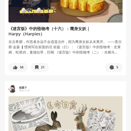
《迷宫饭》中的怪物考（十六）：鹰身女妖｜
Harpy（Harpies）
在古希腊，作恶者永远不会逍遥法外，因为鹰身女妖从未离开。 ——查尔
斯·金森 ▎惯例写在前面的话 前篇（们）： 《迷宫饭》中的怪物考：史莱
姆，蛇尾鸡，曼德拉草，巨蝎 《迷宫饭》中的怪物考（二）：水栖马...
58
21
5
猫翼子
2025-11-27