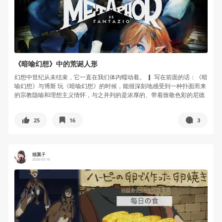
《暗喻幻想》中的荒诞人形
幻想中世纪从未结束，它一直在我们体内蠕动着。 ▎ 写在前面的话：《暗
喻幻想》与博斯 玩《暗喻幻想》的时候，能很深刻地感受到一种扑面而来
的宗教隐喻和理想主义情怀，与之并列的是浓厚的、带着致敬色彩的尼德
兰...
25
16
3
猫翼子
2026-03-16