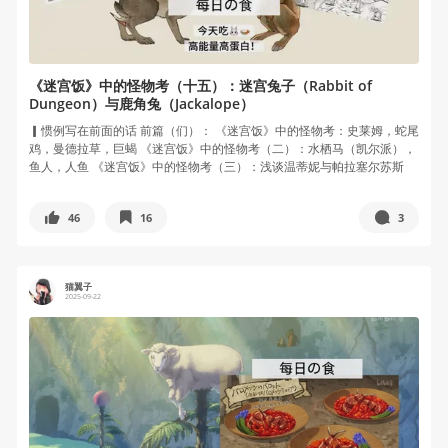
《迷宫饭》中的怪物考（十五）：迷宫兔子（Rabbit of
Dungeon）与鹿角兔（Jackalope）
▎惯例写在前面的话 前篇（们）： 《迷宫饭》中的怪物考：史莱姆，蛇尾
鸡，曼德拉草，巨蝎 《迷宫饭》中的怪物考（二）：水栖马（凯尔派），
鱼人，人鱼 《迷宫饭》中的怪物考（三）：浅谈温蒂妮与帕拉塞尔苏斯
的...
46
16
3
猫翼子
2025-09-22