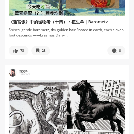
《迷宫饭》中的怪物考（十四）：植生羊｜Barometz
Shines, gentle borametz, thy golden hair Rooted in earth, each cloven
foot descends ——Erasmus Darwi...
73
28
8
猫翼子
2025-07-05