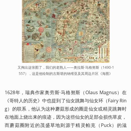
又掏出这张图了，我们的老熟人——奥拉斯·马格努斯（1490-1
557），这是他绘制的古斯堪的纳维亚及其周边片区《海图》
1628年，瑞典作家奥劳斯·马格努斯（Olaus Magnus）在
《哥特人的历史》中也提到了仙女跳舞与仙女环（Fairy Rin
g）的联系，他认为这种蘑菇形成的圈是仙女或精灵跳舞时
在地面上烧出来的痕迹，因为这些仙女的足部会损伤草皮，
而蘑菇圈附近的茂盛草地则源于精灵帕克（Puck）的滋