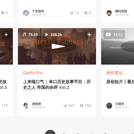
干货游戏
瞬间思路
0
12
0
2024-06-10
2024-04-30
75:29
248.2k
11:12
Gadio Pro
创作笔记
史故
上来喘口气 | 单口历史故事节目：历
原创短片丨最
l.3
史之人 帝国的余烬 Vol.2
麦教授
王憶苦
179
921
184
2023-06-20
2022-12-11