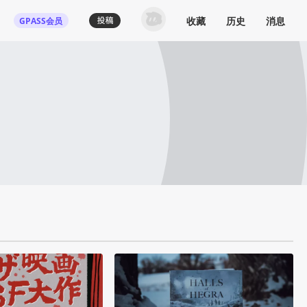
收藏
历史
消息
GPASS会员