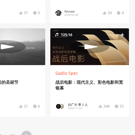
Kazuya
31
0
34
4
2024-02-26
125:16
Gadio Spec
后的圣诞节
战后电影：现代主义、彩色电影和宽
银幕
白广大 等 2 人
21
6
348
55
2022-11-23