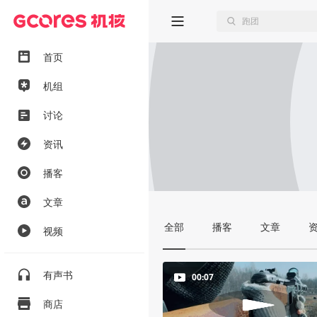
首页
机组
讨论
资讯
播客
文章
全部
播客
文章
视频
有声书
00:07
商店