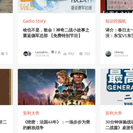
Gadio Story
知识挖掘机
啥也不是，散会！神奇二战小故事之
译介：春日太
重返德军总部 【免费特别节目】
没：东宝VS东
战》第四章 
Lazzykin... 等 2 人
chenzj
0
492
162
2025-08-26
2025-04-24
安利大帝
安利大帝
析二
《绝密：法国44年》：一场步步为营
30分钟体验战
的解放战争
二战篇》桌游