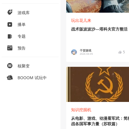
游戏库
玩出花儿来
播单
战术版波波沙—塔科夫官方整活
专题
预告
干货游戏
5
2026-04-05
核聚变
BOOOM 试玩中
知识挖掘机
从电影、游戏、动漫看军武：简
战各国军事力量（苏联篇）