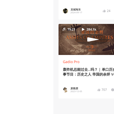
龙城海东
24
2024-09-17
79:21
284.1k
Gadio Pro
轰炸机总能过去…吗？ | 单口历
事节目：历史之人 帝国的余烬 Vo
麦教授
707
2023-12-05