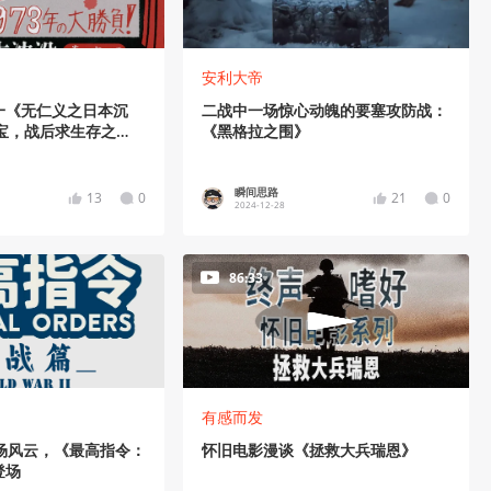
安利大帝
一《无仁义之日本沉
二战中一场惊心动魄的要塞攻防战：
宝，战后求生存之
《黑格拉之围》
对战后日本的总清算
瞬间思路
13
0
21
0
2024-12-28
86:33
有感而发
场风云，《最高指令：
怀旧电影漫谈《拯救大兵瑞恩》
登场