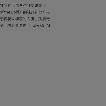
视频到自己的各个社交媒体上。
f the Bold》的视频到他个人
们一同穿着花里胡哨的衣服、跳着奇
行的经典单曲《Take On M