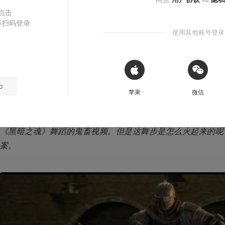
 点击
札幌Sapporo
2018-05-24
标扫码登录
使用其他账号登录
本文系用户投稿，不代表机核网观点
⚠️ 未经作者授权 禁止转载
 Sign in with Apple
p
苹果
微信
导语：《黑暗之魂复刻版》已经在今天正式发售了！相信不少
《黑暗之魂》舞蹈的鬼畜视频。但是这舞步是怎么火起来的呢
案。