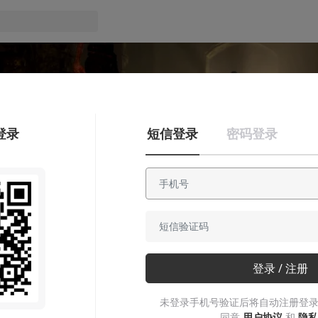
登录
短信登录
密码登录
知识挖掘机
《黑暗之魂》这段经典的鬼畜舞
方？
登录 / 注册
当当当当，当，当当，当当当当当
未登录手机号验证后将自动注册登录
同意
用户协议
和
隐私