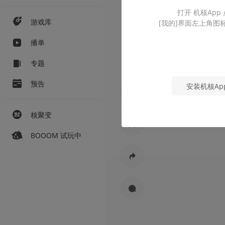
打开 机核App
游戏库
[我的]界面左上角图
播单
专题
预告
安装机核Ap
核聚变
BOOOM 试玩中