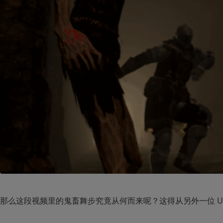
那么这段视频里的鬼畜舞步究竟从何而来呢？这得从另外一位 UP