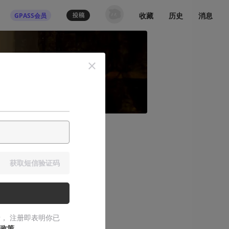
收藏
历史
消息
GPASS会员
蹈究竟出自何
获取短信验证码
， 注册即表明你已
政策