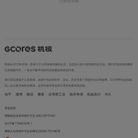
已全部加载
机核从2010年开始一直致力于分享游戏玩家的生活，以及深入探讨游戏相关的文化。我们开发原创的播客
以及视频节目，一直在不断寻找民间高质量的内容创作者。
我们坚信游戏不止是游戏，游戏中包含的科学，文化，历史等各个层面的知识和故事，它们同时也会辐射
到二次元甚至电影的领域，这些内容非常值得分享给热爱游戏的您。
知乎
微博
微信
播客
吉考斯工业
核市奇谭
机核发行
RSS
营业执照
增值电信业务经营许可证 京B2-20191060
京ICP备17068232号-1
网络文化经营许可证京网文[2024]1733-082号