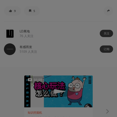
9
5
LD离地
关注
76
人关注
有感而发
订阅
5109
人关注
01:59
知识挖掘机
聊聊产业