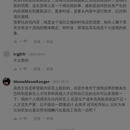
容的范围。这在思维上是一个很自然的事。难的是如何把自然产生的
内容调整分割重新设计。更多时候，是要从内容中进行取舍，以控制
项目规模。
需要玩命找内容，就是这个项目立项的时候没想清楚，制作人脑子里
并没有这个游戏的整体概念。有时候，那项目其实就是个小游戏的体
量。
・
1
回复
举报
trgjhfr
・
2024-09-01
不太赞同
・
0
回复
举报
MeowMeowRanger
・
2024-09-01
虽然主旨是希望能内容至上挺好的，但是作者对于游戏业界的整条生
态特别是新生人才培养和高端人才证明自己后的去向可以多观察一
下。我的个人观感没办法内容至上 还是生产成本高风险高收益不足 +
人才流失严重，总不能说一群懂设计 会美术 还写程序的人 以年为单
位加班加点最后劳动报酬只比最低工资高一点吧？
・
0
回复
举报