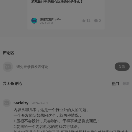
游戏设计中的核心玩法说的是什么？
译介 | “K
挖《极乐迪
爆浆软糖PopGu...
白广大
12
0
2024-08-05
2022-11
评论区
发送
共
8
条
评论
热门
最新
Sarielzy
・
2024-09-01
内容从哪儿来，这是一个行业外的人的问题。
一个开发团队如果问这个，就两种情况：
1.压根不会设计，只会制作。干得事就是换皮而已；
2.妄图给一个内容耗尽的游戏强行续命。
其实内容是在初期设定了游戏玩法游戏题材之后自然就指向了游戏内