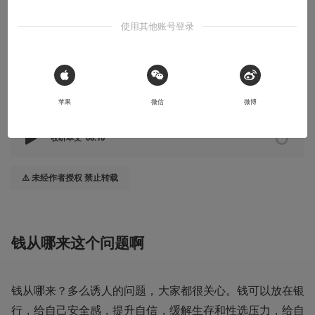
内容从哪来？
使用其他账号登录
钱从哪来的进一步问题
2024-09-01
LD离地
 Sign in with Apple
苹果
微信
微博
本文系用户投稿，不代表机核网观点
收听本文
06:10
⚠️ 未经作者授权 禁止转载
钱从哪来这个问题啊
钱从哪来？多么诱人的问题，大家都很关心。钱可以放在银
行，给自己安全感，提升自信，缓解生存和性选压力，给自