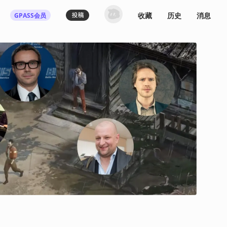
收藏
历史
消息
GPASS会员
登录机核你可以：
下载收藏播客节目
多端历史播放同步
发布内容动态/评论
关注喜欢的创作者
登录 / 注册