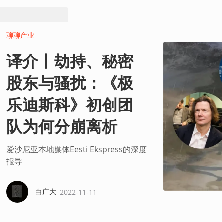
聊聊产业
译介丨劫持、秘密
股东与骚扰：《极
乐迪斯科》初创团
队为何分崩离析
爱沙尼亚本地媒体Eesti Ekspress的深度
报导
白广大
2022-11-11