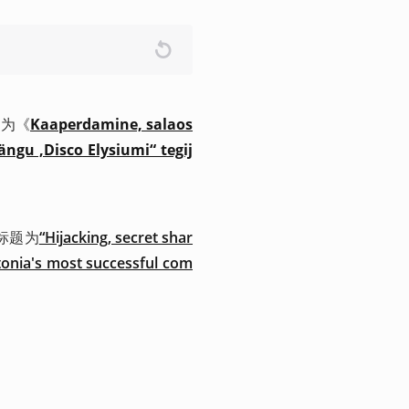
题为《
Kaaperdamine, salaos
ngu ,Disco Elysiumi“ tegij
文标题为
“Hijacking, secret shar
tonia's most successful com