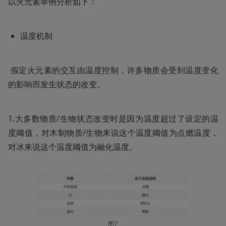
以火元素举例分析如下：
温度机制
 假定火元素的交互由温度控制，许多物质会受到温度变化
的影响而发生状态的改变。
1.大多数物质/生物状态改变时是因为温度超过了设定的温
度阈值，对木制物质/生物来说这个温度阈值为点燃温度，
对冰来说这个温度阈值为融化温度。
图7 