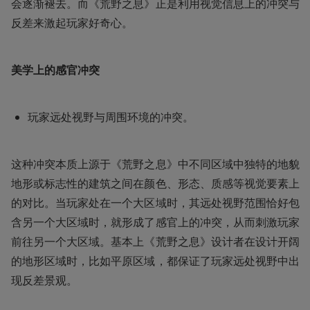
会逐渐褪去。而《荒野之息》正是利用视觉信息上的冲突与
反差来激起玩家好奇心。
美学上的感官冲突
玩家远处视野与周围环境的冲突。
这种冲突本质上源于《荒野之息》中不同区域中独特的地貌
地形或标志性的建筑之间在颜色、形态、质感等视觉要素上
的对比。当玩家处在一个大区域时，其远处视野范围恰好包
含另一个大区域时，就形成了感官上的冲突，从而刺激玩家
前往另一个大区域。基本上《荒野之息》设计者在设计开阔
的地形区域时，比如平原区域，都保证了玩家远处视野中出
现反差景观。