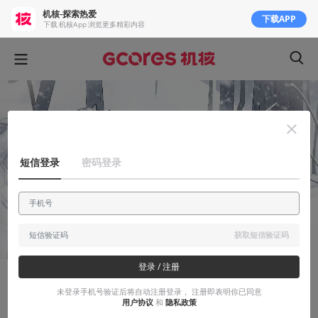
机核-探索热爱
下载APP
下载 机核App 浏览更多精彩内容
短信登录
密码登录
获取短信验证码
登录 / 注册
知识挖掘机
未登录手机号验证后将自动注册登录， 注册即表明你已同意
用户协议
和
隐私政策
初探开放世界游戏中“开放体验”的塑造