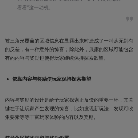
看看”这一动机。 
被三角形覆盖的区域信息在显露出来时造成了一种从无到有
的反差，有一种意外的惊喜；除此外，展露的区域可能包含
有的内容与奖励也使得玩家继续保持探索欲望。
依靠内容与奖励使玩家保持探索期望
内容与奖励的设计是给予玩家探索正反馈的重要一环，其关
键在于让玩家产生发现的惊喜，比如发现新玩法、发现可收
集要素等等丰富玩家体验的内容以及奖励。
符号化区域的内容与奖励设置