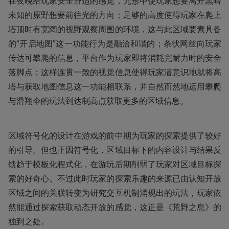
在夜晚给玩家安全舒适的感觉，无形中使玩家想要离开黑暗
未知的原野想要前往光的方向；足够的高度使得玩家在爬上
塔顶时有宽阔的视野观察周围的环境，这与此区域要素具备
的“开启地图”这一功能行为是融洽和谐的；条状网丝向玩家
传达可攀爬的信息，平台作为玩家即将消耗完耐力时的安全
落脚点；这样连贯一致的视觉信息使得玩家潜意识地就将高
塔与获取地图信息这一功能相联系，并自然而然地运用攀爬
与滑翔伞的玩法到达制高点获取更多的区域信息。
区域符号化的设计在游戏的前中期为玩家的探索提供了较好
的引导。但也正因符号化，区域目标下的内容设计与结果反
馈趋于模板化程式化，在游玩后期削弱了玩家对区域目标探
索的好奇心。不过此时玩家的探索乐趣的来源已由认知开放
区域之间的关联转变为研究交互机制涌现出的玩法，玩家依
然能通过探索获取动态开放的感觉，这正是《荒野之息》的
独到之处。