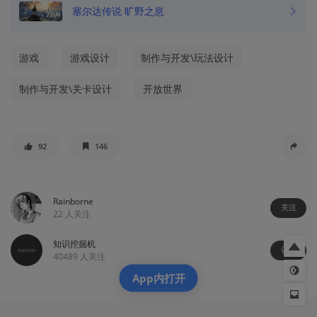
塞尔达传说 旷野之息
游戏
游戏设计
制作与开发\玩法设计
制作与开发\关卡设计
开放世界
92
146
Rainborne
关注
22
人关注
知识挖掘机
订阅
40489
人关注
App内打开