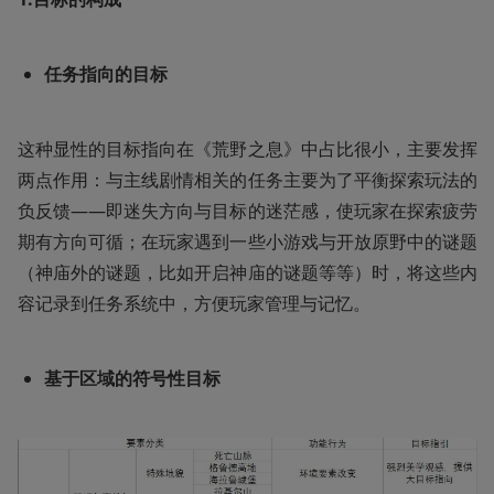
任务指向的目标
这种显性的目标指向在《荒野之息》中占比很小，主要发挥
两点作用：与主线剧情相关的任务主要为了平衡探索玩法的
负反馈——即迷失方向与目标的迷茫感，使玩家在探索疲劳
期有方向可循；在玩家遇到一些小游戏与开放原野中的谜题
（神庙外的谜题，比如开启神庙的谜题等等）时，将这些内
容记录到任务系统中，方便玩家管理与记忆。
基于区域的符号性目标