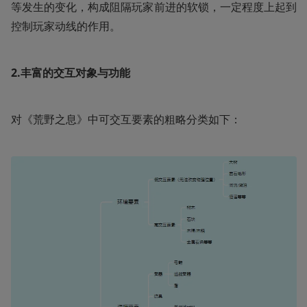
等发生的变化，构成阻隔玩家前进的软锁，一定程度上起到
控制玩家动线的作用。
2.丰富的交互对象与功能
对《荒野之息》中可交互要素的粗略分类如下：