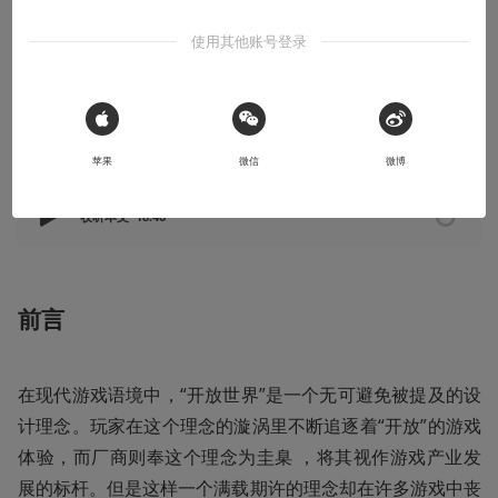
以另一种体验为动力媒介，开放感才能传达到玩家心中
使用其他账号登录
2022-03-22
Rainborne
 Sign in with Apple
本文系用户投稿，不代表机核网观点
苹果
微信
微博
收听本文
18:46
前言
在现代游戏语境中，“开放世界”是一个无可避免被提及的设
计理念。玩家在这个理念的漩涡里不断追逐着“开放”的游戏
体验，而厂商则奉这个理念为圭臬 ，将其视作游戏产业发
展的标杆。但是这样一个满载期许的理念却在许多游戏中丧