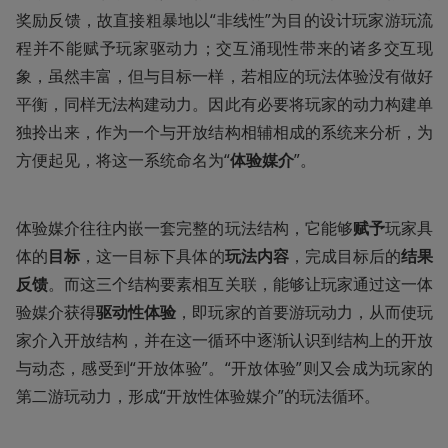
奖励反馈，故直接粗暴地以“非线性”为目的设计玩家游玩流
程并不能赋予玩家驱动力；交互涌现性带来的诸多交互现
象，虽然丰富，但与目标一样，若相应的玩法体验没有做好
平衡，同样无法构建动力。因此有必要将玩家的动力构建单
独拎出来，作为一个与开放结构相辅相成的系统来分析，为
方便起见，将这一系统命名为“
体验媒介
”。
体验媒介往往内嵌一套完整的玩法结构，它能够
赋予
玩家具
体的
目标
，这一目标下具体的
玩法内容
，完成目标后的
结果
反馈
。而这三个结构要素相互关联，能够让玩家通过这一体
验媒介获得
驱动性体验
，即玩家的首要游玩动力，从而使玩
家介入开放结构，并在这一循环中逐渐认识到结构上的开放
与动态，感受到“开放体验”。“开放体验”则又会成为玩家的
第二游玩动力，形成“开放性体验媒介”的玩法循环。