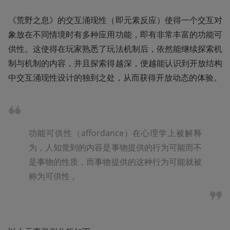
《荒野之息》的交互涌现性（即元素反应）使得一个交互对
象放在不同情境时有多种应用功能，即有非常丰富的功能可
供性。这使得在玩家熟悉了玩法机制后，依然能继续探索机
制与机制的内容，并且探索得越深，便越能认识到开放结构
中交互涌现性设计的独到之处，从而获得开放动态的体验。
功能可供性（affordance）在心理学上被解释
为，人知觉到的内容是事物提供的行为可能而不
是事物的性质，而事物提供的这种行为可能就被
称为可供性 。