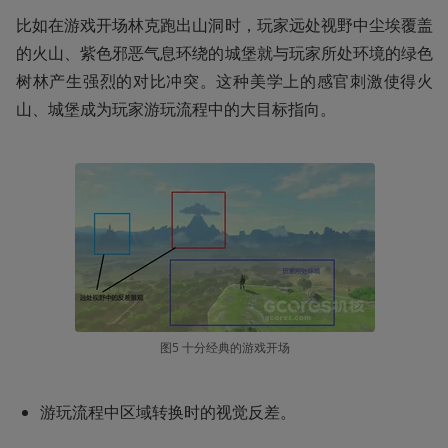
比如在游戏开场林克跑出山洞时，玩家远处视野中尘埃覆盖
的火山、紫色邪恶气息环绕的城堡就与玩家所处环境的绿色
树林产生强烈的对比冲突。这种美学上的感官刺激使得火
山、城堡成为玩家游玩流程中的大目标指向。
图5 十分经典的游戏开场
游玩流程中区域转换时的视觉反差。