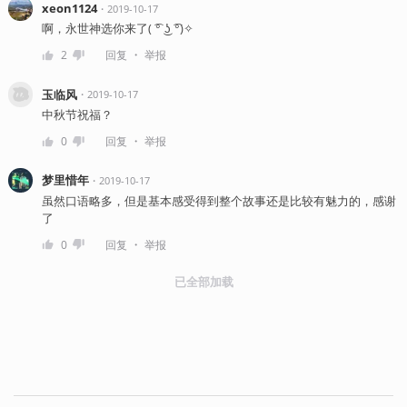
xeon1124
・
2019-10-17
啊，永世神选你来了( ͡° ͜ʖ ͡°)✧
・
2
回复
举报
玉临风
・
2019-10-17
中秋节祝福？
・
0
回复
举报
梦里惜年
・
2019-10-17
虽然口语略多，但是基本感受得到整个故事还是比较有魅力的，感谢
了
・
0
回复
举报
已全部加载