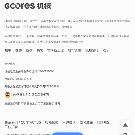
机核从2010年开始一直致力于分享游戏玩家的生活，以及深入探讨游戏相关的文化。我们开发原创的播客
以及视频节目，一直在不断寻找民间高质量的内容创作者。
我们坚信游戏不止是游戏，游戏中包含的科学，文化，历史等各个层面的知识和故事，它们同时也会辐射
到二次元甚至电影的领域，这些内容非常值得分享给热爱游戏的您。
知乎
微博
微信
播客
吉考斯工业
核市奇谭
机核发行
RSS
营业执照
增值电信业务经营许可证 京B2-20191060
京ICP备17068232号-1
网络文化经营许可证京网文[2024]1733-082号
京公网安备 11010502036937号
出版物经营许可证 新出发京零字第朝260115号
联系我们 / CONTACT US
投稿须知
用户协议
隐私政策
社区规定
工作招聘
Copyright © 2009 - 2024 GAMECORES. All Rights Reserved