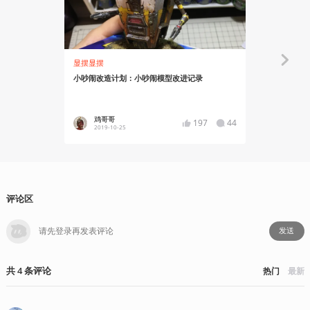
显摆显摆
知识挖掘机
小吵闹改造计划：小吵闹模型改进记录
被荒诞喜剧
亲情的渴望
鸡哥哥
奶油薄
197
44
2019-10-25
2019-10
评论区
发送
共
4
条
评论
热门
最新