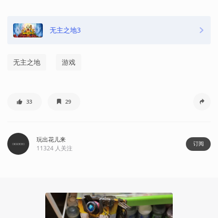
无主之地3
无主之地
游戏
33
29
玩出花儿来
订阅
11324
人关注