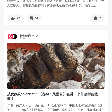
谈论什么？ 谈品类，可能还有很多人停留在移动端；谈方法，也会有不少
人误以为，现在依然是依靠简单粗暴怼流量的“买量时代”。总而言之...
42
14
2
机核编辑部 等 2 人
4 天前
从女娲到“Nezha”：《古神：风里希》在讲一个什么样的故
事？
作者：白广大 引言：为什么 Epic 会把它称作「中国创世神话题材的《战
神》」？ 哈尔滨人刘大锤从三岁开始玩《魂斗罗》。 后来，他在北京理工