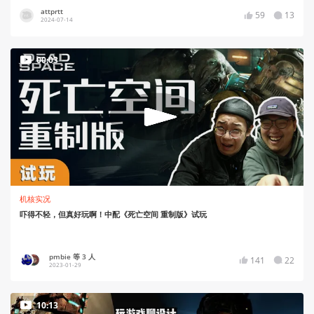
attprtt
59
13
2024-07-14
00:03
机核实况
吓得不轻，但真好玩啊！中配《死亡空间 重制版》试玩
pmbie 等 3 人
141
22
2023-01-29
10:13