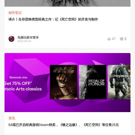
创作笔记
译介丨生存恐怖类型经典之作：记《死亡空间》的开发与制作
电脑玩家布雷泽
41
8
2022-04-25
资讯
EA现已开启经典游戏Steam特卖，《镜之边缘》、《死亡空间》等仅售25元