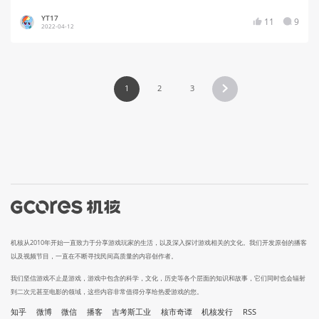
YT17
11
9
2022-04-12
1
2
3
机核从2010年开始一直致力于分享游戏玩家的生活，以及深入探讨游戏相关的文化。我们开发原创的播客
以及视频节目，一直在不断寻找民间高质量的内容创作者。
我们坚信游戏不止是游戏，游戏中包含的科学，文化，历史等各个层面的知识和故事，它们同时也会辐射
到二次元甚至电影的领域，这些内容非常值得分享给热爱游戏的您。
知乎
微博
微信
播客
吉考斯工业
核市奇谭
机核发行
RSS