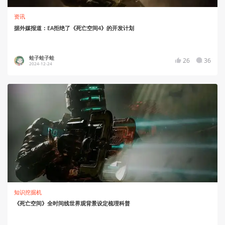
资讯
据外媒报道：EA拒绝了《死亡空间4》的开发计划
蛙子蛙子蛙
26
36
2024-12-24
知识挖掘机
《死亡空间》全时间线世界观背景设定梳理科普