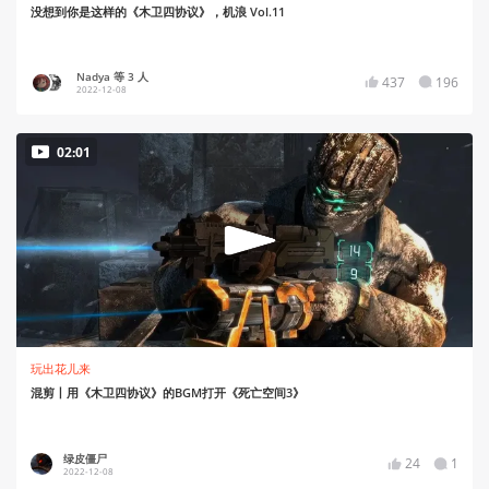
没想到你是这样的《木卫四协议》，机浪 Vol.11
Nadya 等 3 人
437
196
2022-12-08
02:01
玩出花儿来
混剪丨用《木卫四协议》的BGM打开《死亡空间3》
绿皮僵尸
24
1
2022-12-08