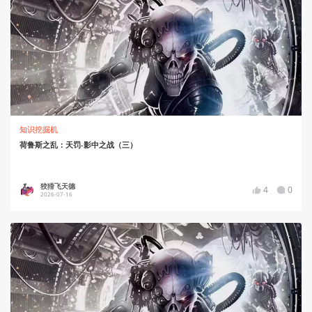
知识挖掘机
荷鲁斯之乱：天罚-影中之战（三）
狡猾飞天德
4
0
2026-07-16