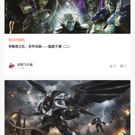
知识挖掘机
荷鲁斯之乱：弃卒末路——隐真于渊（二）
狡猾飞天德
6
0
2 天前