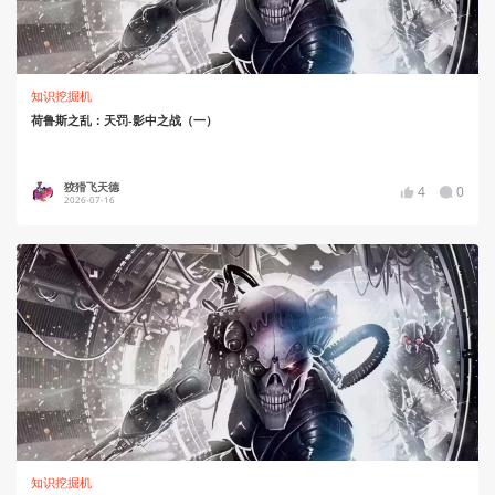
知识挖掘机
荷鲁斯之乱：天罚-影中之战（一）
狡猾飞天德
4
0
2026-07-16
知识挖掘机