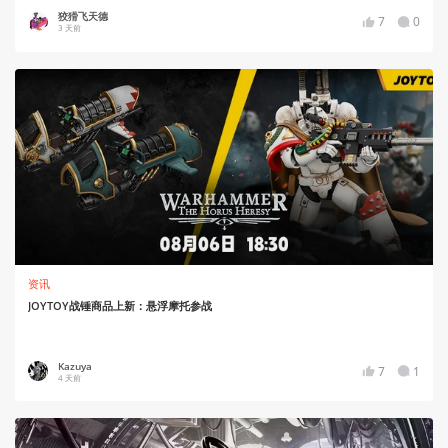
狡猾飞天德
7
0
3 天前
资讯
JOYTOY战锤商品上新：悬浮摩托参战
Kazuya
7
1
4 天前