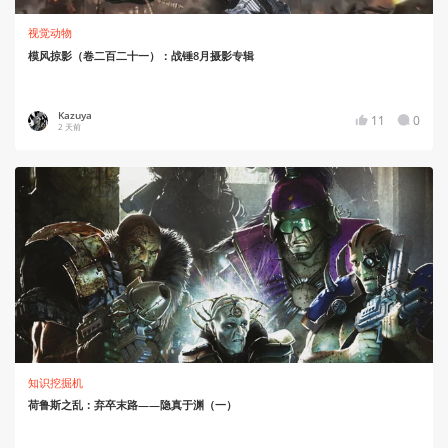
视觉动物
模风掠影（卷二百二十一）：战锤8月摄影专辑
Kazuya
11
0
2 天前
知识挖掘机
荷鲁斯之乱：弃卒末路——隐真于渊（一）