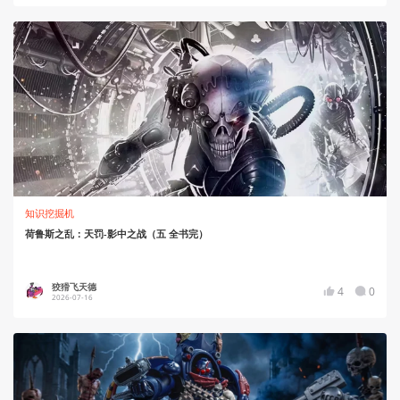
知识挖掘机
荷鲁斯之乱：天罚-影中之战（五 全书完）
狡猾飞天德
4
0
2026-07-16