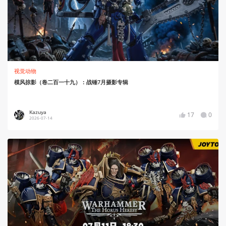
视觉动物
模风掠影（卷二百一十九）：战锤7月摄影专辑
Kazuya
17
0
2026-07-14