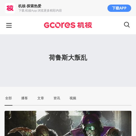
机核-探索热爱
下载APP
下载 机核App 浏览更多精彩内容
荷鲁斯大叛乱
全部
播客
文章
资讯
视频