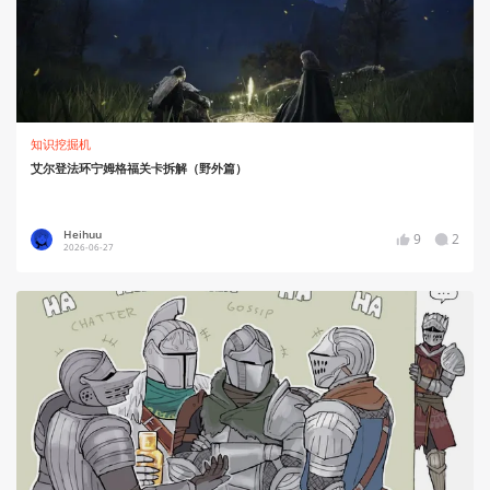
知识挖掘机
艾尔登法环宁姆格福关卡拆解（野外篇）
Heihuu
9
2
2026-06-27