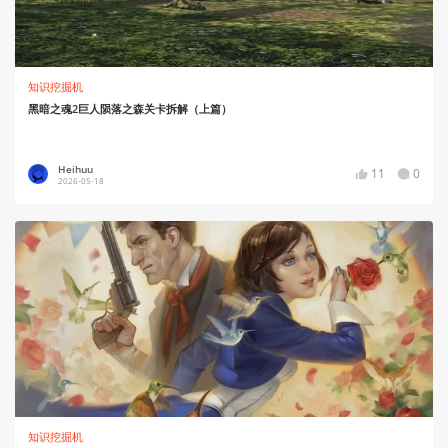
知识挖掘机
黑暗之魂2巨人陨落之森关卡拆解（上篇）
Heihuu
11
0
2026-05-18
知识挖掘机