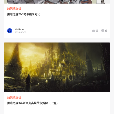
知识挖掘机
黑暗之魂2&3简单横向对比
Heihuu
8
6
2026-06-03
知识挖掘机
黑暗之魂3洛斯里克高墙关卡拆解（下篇）