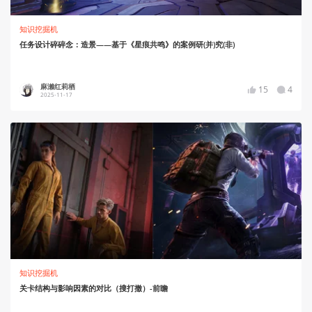
知识挖掘机
任务设计碎碎念：造景——基于《星痕共鸣》的案例研(并)究(非)
麻濑红莉栖
15
4
2025-11-17
知识挖掘机
关卡结构与影响因素的对比（搜打撤）-前瞻