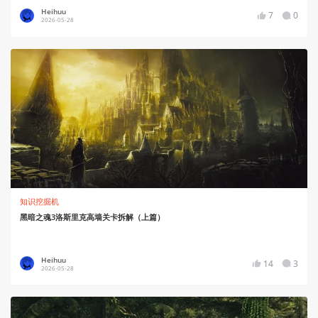
Heihuu
7
0
2026-05-28
知识挖掘机
黑暗之魂3洛斯里克高墙关卡拆解（上篇）
Heihuu
14
3
2026-05-28