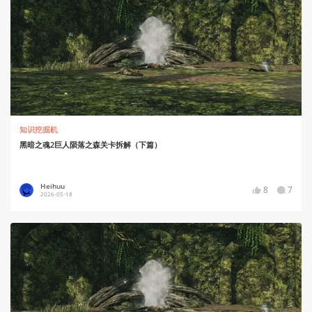
知识挖掘机
黑暗之魂2巨人陨落之森关卡拆解（下篇）
Heihuu
8
7
2026-05-18