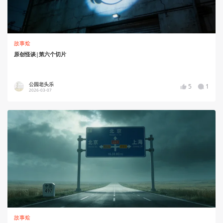
故事烩
原创怪谈|第六个切片
公园老头乐
5
1
2026-03-07
故事烩