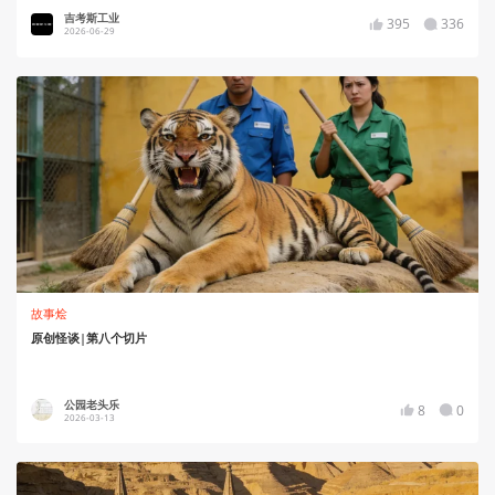
吉考斯工业
395
336
2026-06-29
故事烩
原创怪谈|第八个切片
公园老头乐
8
0
2026-03-13