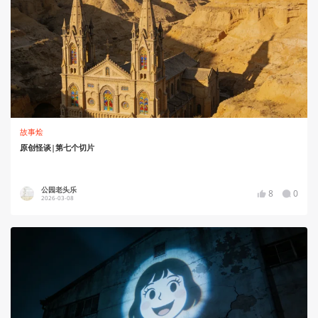
故事烩
原创怪谈|第七个切片
公园老头乐
8
0
2026-03-08