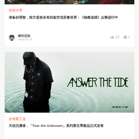
安利大帝
准备好理智，前方是前未有的架空克苏鲁世界：《蚀教追猎》众筹进行中
瞬间思路
17
1
2026-07-23
吉考斯工业
天佑沉渊者，「Fear the Unknown」系列第五季新品正式发售