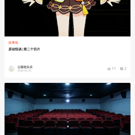
故事烩
原创怪谈|第二个切片
公园老头乐
11
2
2026-02-25