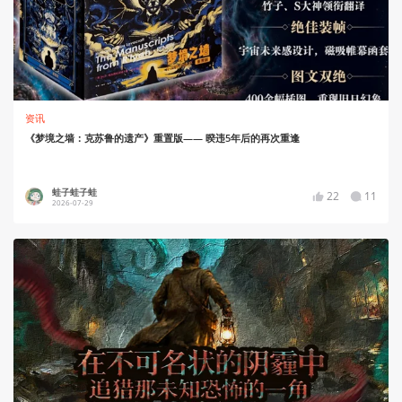
资讯
《梦境之墙：克苏鲁的遗产》重置版—— 暌违5年后的再次重逢
蛙子蛙子蛙
22
11
2026-07-29