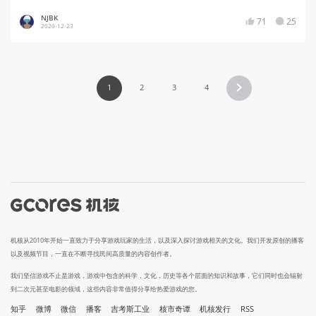
NJBK
71
25
2020-12-23
1
2
3
4
机核从2010年开始一直致力于分享游戏玩家的生活，以及深入探讨游戏相关的文化。我们开发原创的播客
以及视频节目，一直在不断寻找民间高质量的内容创作者。
我们坚信游戏不止是游戏，游戏中包含的科学，文化，历史等各个层面的知识和故事，它们同时也会辐射
到二次元甚至电影的领域，这些内容非常值得分享给热爱游戏的您。
知乎
微博
微信
播客
吉考斯工业
核市奇谭
机核发行
RSS