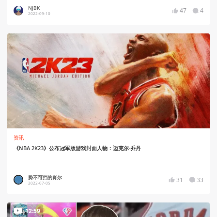
NJBK
47
4
2022-09-10
资讯
《NBA 2K23》公布冠军版游戏封面人物：迈克尔·乔丹
势不可挡的肖尔
31
33
2022-07-05
12:59