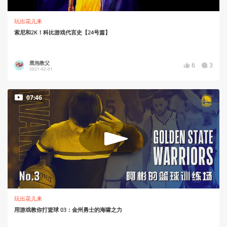
玩出花儿来
索尼和2K！科比游戏代言史【24号篇】
黑泡教父
6
3
2021-02-01
07:46
玩出花儿来
用游戏教你打篮球 03：金州勇士的海啸之力