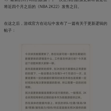
将近四个月之后的《NBA 2K22》发售之日。
在这之后，游戏官方在论坛中发布了一篇有关于更新逻辑的
帖子：