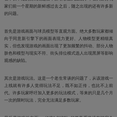
家们前一个星期的新鲜感过去之后，随之出现的还有许多新
的问题。
首先是游戏画面与球员模型等直观方面。绝大多数玩家都倾
向于同意新引擎下的画面表现力更好、人物模型更精细真
实，但也发现游戏的画面出现了更加频繁的抖动、部分人物
肤色和模型与现实不符、街头排位模式选人出现黑屏等影响
观感的缺陷。
其次是游戏玩法。这是一个老生常谈的问题了，从该游戏一
上线就有许多人觉得玩法不足，既不如正传，也比不上前
代。许多玩家呼吁加入更多的玩法模式，等来的只是几个月
一次的限时玩法，完全无法满足多数玩家。