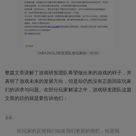
《NBA2KOL2研发团队致玩家的一封信》
整篇文章讲解了游戏研发团队希望做出来的游戏的样子，并
表明了游戏未来的发展方向，但是却仍然没有正面回应玩家
们的诉求与问题。在部分玩家解读之中，游戏研发团队这篇
文章的目的就是要告诉他们：
听玩家的反馈我们知道我们更新的很烂，但是我