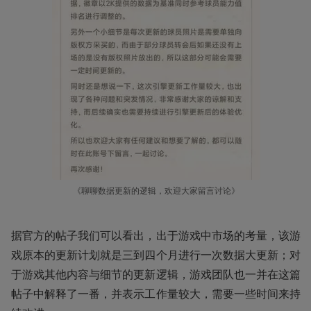
《聊聊数据更新的逻辑，欢迎大家留言讨论》
据官方的帖子我们可以看出，出于游戏中市场的考量，该游
戏原本的更新计划就是三到四个月进行一次数据大更新；对
于游戏其他内容与细节的更新逻辑，游戏团队也一并在这篇
帖子中解释了一番，并表示工作量较大，需要一些时间来持