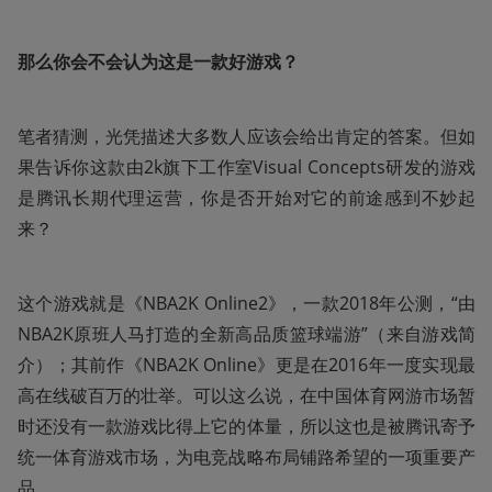
那么你会不会认为这是一款好游戏？
笔者猜测，光凭描述大多数人应该会给出肯定的答案。但如
果告诉你这款由2k旗下工作室Visual Concepts研发的游戏
是腾讯长期代理运营，你是否开始对它的前途感到不妙起
来？
这个游戏就是《NBA2K Online2》，一款2018年公测，“由
NBA2K原班人马打造的全新高品质篮球端游”（来自游戏简
介）；其前作《NBA2K Online》更是在2016年一度实现最
高在线破百万的壮举。可以这么说，在中国体育网游市场暂
时还没有一款游戏比得上它的体量，所以这也是被腾讯寄予
统一体育游戏市场，为电竞战略布局铺路希望的一项重要产
品。