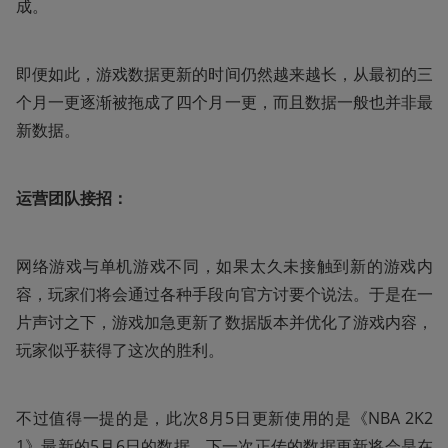
成。
即便如此，游戏数据更新的时间仍然越来越长，从最初的三
个月一更逐渐被拖成了四个月一更，而且数据一般也并非最
新数据。
运营团队接招：
网络游戏与单机游戏不同，如果太久未接触到新的游戏内
容，玩家们将会通过各种手段向官方讨要个说法。于是在一
片声讨之下，游戏加急更新了数据版本并优化了游戏内容，
玩家似乎获得了这次的胜利。
不过值得一提的是，此次8月5日更新使用的是《NBA 2K2
1》最新的5月6日的数据，下一次正传的数据更新将会是在