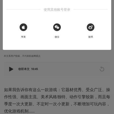
有感而发
使用其他账号登录
《NBA 2KOnline2》：游戏团队与玩家的
“战争”
这是一场席卷你我的战争
 Sign in with Apple
苹果
微信
微博
2021-08-21
叁尘
本文系用户投稿，不代表机核网观点
收听本文
10:45
如果我告诉你有这么一款游戏：它题材优秀、受众广泛、操
作性强、画面主流、美术风格独特、动作引擎较新，而且每
季度一次大更新、不定时一次小更新，不断增加可玩内容，
优化游戏机制......