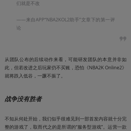
们就是不改

——来自APP“NBA2KOL2助手”文章下的第一评
论
从团队公布的后续动作来看，可能研发团队的本意并非如
此，但若改进之后玩家仍不买账，恐怕《NBA2K Online2》
就将跌入低谷，一蹶不振了。
战争没有胜者
不知从何处开始，我们似乎很难见到一部首发内容就十分完
整的游戏了，取而代之的是所谓的“服务型游戏”。运营一款