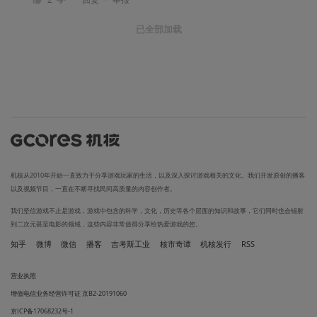
已全部加载
机核从2010年开始一直致力于分享游戏玩家的生活，以及深入探讨游戏相关的文化。我们开发原创的播客
以及视频节目，一直在不断寻找民间高质量的内容创作者。
我们坚信游戏不止是游戏，游戏中包含的科学，文化，历史等各个层面的知识和故事，它们同时也会辐射
到二次元甚至电影的领域，这些内容非常值得分享给热爱游戏的您。
知乎
微博
微信
播客
吉考斯工业
核市奇谭
机核发行
RSS
营业执照
增值电信业务经营许可证 京B2-20191060
京ICP备17068232号-1