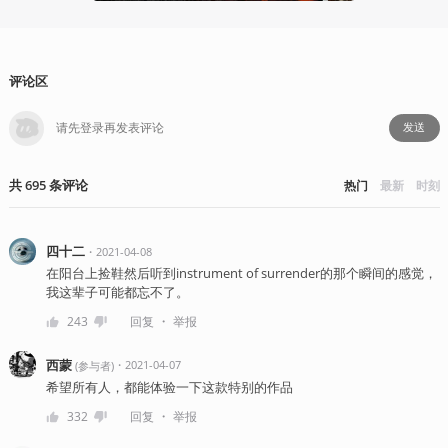
评论区
发送
共
695
条
评论
热门
最新
时刻
四十二
・
2021-04-08
在阳台上捡鞋然后听到instrument of surrender的那个瞬间的感觉，
我这辈子可能都忘不了。
・
243
回复
举报
西蒙
・
2021-04-07
(
参与者
)
希望所有人，都能体验一下这款特别的作品
・
332
回复
举报