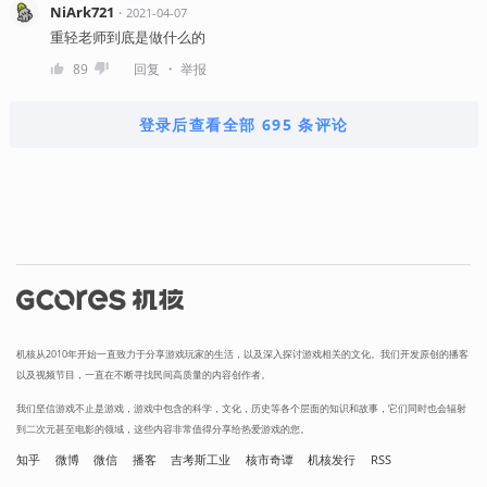
NiArk721
・
2021-04-07
重轻老师到底是做什么的
・
89
回复
举报
登录后查看全部 695 条评论
机核从2010年开始一直致力于分享游戏玩家的生活，以及深入探讨游戏相关的文化。我们开发原创的播客
以及视频节目，一直在不断寻找民间高质量的内容创作者。
我们坚信游戏不止是游戏，游戏中包含的科学，文化，历史等各个层面的知识和故事，它们同时也会辐射
到二次元甚至电影的领域，这些内容非常值得分享给热爱游戏的您。
知乎
微博
微信
播客
吉考斯工业
核市奇谭
机核发行
RSS