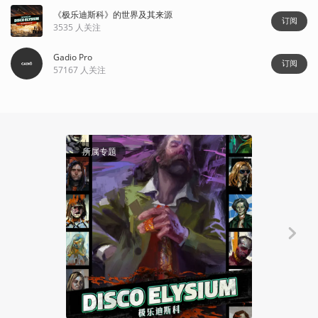
《极乐迪斯科》的世界及其来源
订阅
3535
人关注
Gadio Pro
订阅
57167
人关注
所属专题
聊聊产业
译介丨劫持
初创团队为
白广大
2022-11