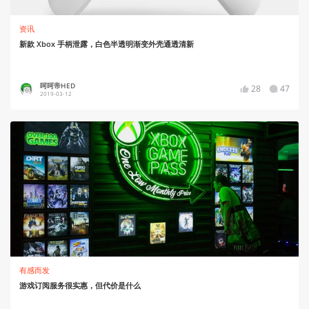
资讯
新款 Xbox 手柄泄露，白色半透明渐变外壳通透清新
呵呵帝HED
28
47
2019-03-12
有感而发
游戏订阅服务很实惠，但代价是什么