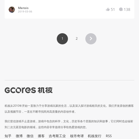
Mensis
51
138
2019-03-06
1
2
机核从2010年开始一直致力于分享游戏玩家的生活，以及深入探讨游戏相关的文化。我们开发原创的播客
以及视频节目，一直在不断寻找民间高质量的内容创作者。
我们坚信游戏不止是游戏，游戏中包含的科学，文化，历史等各个层面的知识和故事，它们同时也会辐射
到二次元甚至电影的领域，这些内容非常值得分享给热爱游戏的您。
知乎
微博
微信
播客
吉考斯工业
核市奇谭
机核发行
RSS