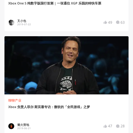
Xbox One S 纯数字版国行首测 | 一张通往 XGP 乐园的特快车票
叉小包
49
63
2019-07-22
聊聊产业
Xbox 负责人菲尔·斯宾塞专访：微软的「全民游戏」之梦
篝火营地
47
28
2019-06-21