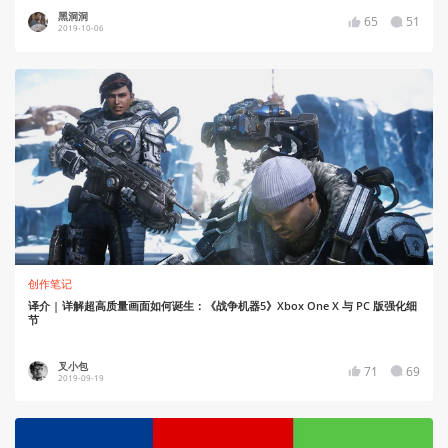
黑洞洞
65
51
2019-10-06
创作笔记
译介 | 详解超高质量画面如何诞生：《战争机器5》Xbox One X 与 PC 版强化细
节
叉小包
71
69
2019-09-19