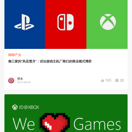
聊聊产业
御三家的“风花雪月”：试论游戏主机厂商们的商业模式博弈
浮木
165
28
2019-08-04