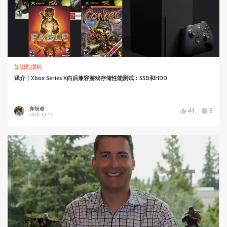
知识挖掘机
译介丨Xbox Series X向后兼容游戏存储性能测试：SSD和HDD
奔街命
41
8
2020-10-13