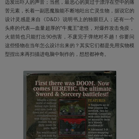
边发出吓人的声音；当然，最恶心的莫过于漂浮在空中的痛
苦元素，长着一副恶魔脸能不断地吐出亡灵生物，据说它的
设计灵感是来自《D&D》说明书上的独眼巨人；还有一个
头疼的代表—血量超厚的“牛魔王”老怪，对爆炸攻击免疫，
火箭筒也只能打出90伤害，不废完子弹绝对不趟！你要问
这些怪物在当年怎么设计出来的？其实它们都是先用实物模
型捏出来再扫描进电脑中制作的，想想都神奇。