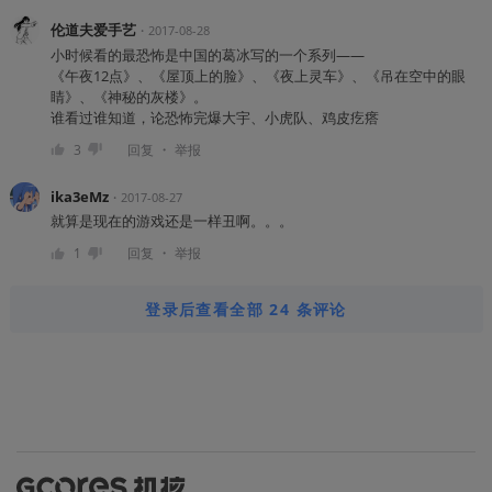
伦道夫爱手艺
・
2017-08-28
小时候看的最恐怖是中国的葛冰写的一个系列——
《午夜12点》、《屋顶上的脸》、《夜上灵车》、《吊在空中的眼
睛》、《神秘的灰楼》。
谁看过谁知道，论恐怖完爆大宇、小虎队、鸡皮疙瘩
・
3
回复
举报
ika3eMz
・
2017-08-27
就算是现在的游戏还是一样丑啊。。。
・
1
回复
举报
登录后查看全部 24 条评论