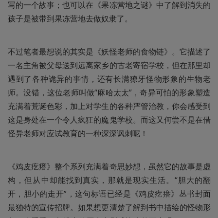
写的一个故事；也可以在《果冻营地之谜》中了解到消失的
孩子是被带到果冻营地去做奴隶了。
不过笔者最想说的其实是《妖怪老师的食物链》。它描述了
一名主角被父母送到远离家乡的古老寄宿学校，但在那里却
遇到了各种诡异的事情，还有长满獠牙怪物形象的生物老
师。没错，这位老师叫做“麻哈太太”，奇异可怕的形象塑造
充满着荒诞色彩，加上对学生的各种严管治教，你会感受到
这是身处在一个令人疯狂的魔鬼学校。而这又何尝不是在借
怪异老师对应试教育的一种深深讽刺呢！
《鸡皮疙瘩》整个系列充满着奇思妙想，虽然它的故事是虚
构，但从中却能找到真实，那就是现实生活。“胆大的翻
开，胆小的走开”，这句标语已经是《鸡皮疙瘩》丛书封面
最独特的宣传招牌。如果想更清楚了解到书中描绘的怪物形