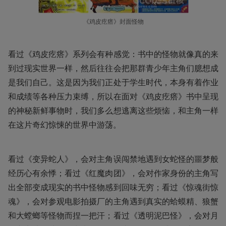
《鸡皮疙瘩》封面怪物
看过《鸡皮疙瘩》系列会有种感觉：书中的怪物就像真的来
到过现实世界一样，然后往往会把那群青少年主角们臆想成
是我们自己。这是因为我们正处于学生时代，本身有着作业
和成绩等各种压力束缚，所以在面对《鸡皮疙瘩》书中呈现
的神秘新鲜事物时，我们多么想逃离这些烦恼，和主角一样
在这片奇幻惊悚的世界中游荡。
看过《变异蛇人》，会对主角误闯禁地遇到女蛇怪的噩梦般
经历心有余悸；看过《红魔肉团》，会对作家身份的主角写
出全部变成现实的书中怪物感到回味无穷；看过《惊魂街惊
魂》，会对参观电影拍摄厂的主角遇到真实的蛤蟆精、狼蟹
和大螳螂等怪物而捏一把汗；看过《透明泥巴怪》，会对月