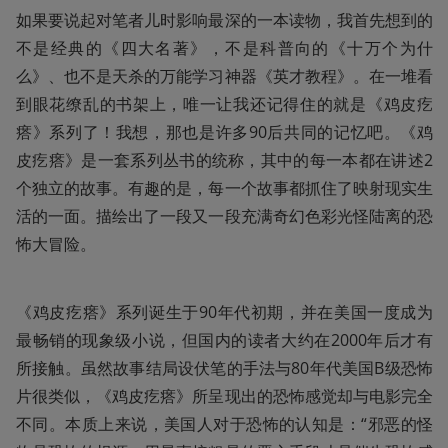
如果要说起对笔者儿时影响最深的一本读物，我首先想到的
不是经典的《四大名著》，不是科普向的《十万个为什
么》、也不是天杀的万能学习神器《英才教程》。在一堆看
到眼花缭乱的书架上，唯一让我还记得住的就是《鸡皮疙
瘩》系列了！我想，那也是许多90后共同的记忆吧。《鸡
皮疙瘩》是一套系列丛书的统称，其中的每一本都在讲述2
个独立的故事。有趣的是，每一个故事都抓住了映射现实生
活的一面。描绘出了一段又一段充满奇幻色彩光怪陆离的恐
怖大冒险。
《鸡皮疙瘩》系列诞生于90年代初期，并在美国一度成为
最畅销的现象级小说，但国内的读者大约在2000年后才有
所接触。虽然故事结局设伏笔的手法与80年代美国B级恐怖
片很类似，《鸡皮疙瘩》所呈现出的恐怖感觉却与电影完全
不同。本质上来说，美国人对于恐怖的认知是：“邪恶的怪