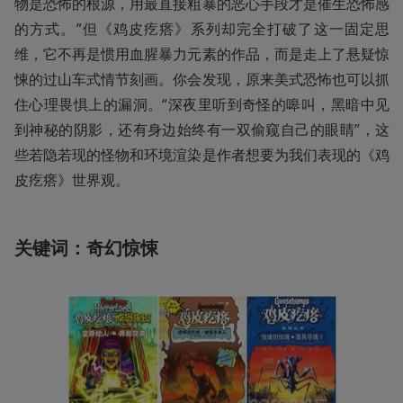
物是恐怖的根源，用最直接粗暴的恶心手段才是催生恐怖感
的方式。”但《鸡皮疙瘩》系列却完全打破了这一固定思
维，它不再是惯用血腥暴力元素的作品，而是走上了悬疑惊
悚的过山车式情节刻画。你会发现，原来美式恐怖也可以抓
住心理畏惧上的漏洞。“深夜里听到奇怪的嗥叫，黑暗中见
到神秘的阴影，还有身边始终有一双偷窥自己的眼睛”，这
些若隐若现的怪物和环境渲染是作者想要为我们表现的《鸡
皮疙瘩》世界观。
关键词：奇幻惊悚