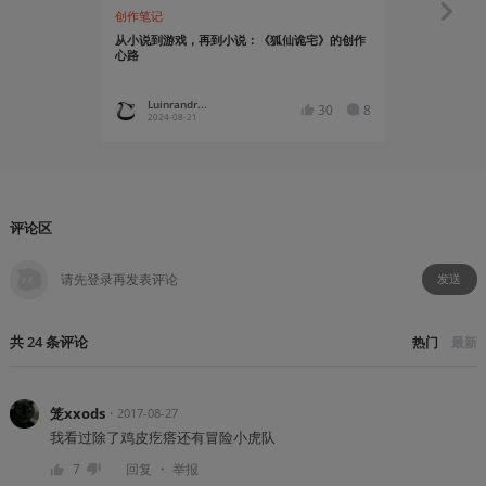
创作笔记
故事烩
从小说到游戏，再到小说：《狐仙诡宅》的创作
原创恐怖故
心路
Luinrandr...
发糕同
30
8
2024-08-21
2022-07
评论区
发送
共
24
条
评论
热门
最新
笼xxods
・
2017-08-27
我看过除了鸡皮疙瘩还有冒险小虎队
・
7
回复
举报