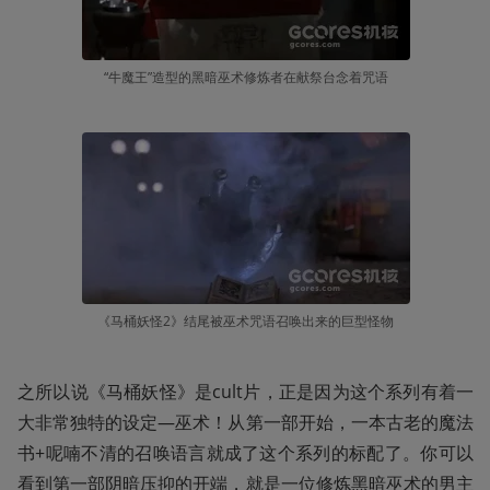
“牛魔王”造型的黑暗巫术修炼者在献祭台念着咒语
《马桶妖怪2》结尾被巫术咒语召唤出来的巨型怪物
之所以说《马桶妖怪》是cult片，正是因为这个系列有着一
大非常独特的设定—巫术！从第一部开始，一本古老的魔法
书+呢喃不清的召唤语言就成了这个系列的标配了。你可以
看到第一部阴暗压抑的开端，就是一位修炼黑暗巫术的男主