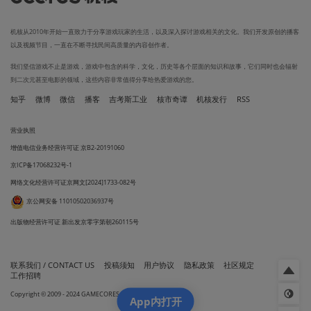
机核从2010年开始一直致力于分享游戏玩家的生活，以及深入探讨游戏相关的文化。我们开发原创的播客
以及视频节目，一直在不断寻找民间高质量的内容创作者。
我们坚信游戏不止是游戏，游戏中包含的科学，文化，历史等各个层面的知识和故事，它们同时也会辐射
到二次元甚至电影的领域，这些内容非常值得分享给热爱游戏的您。
知乎
微博
微信
播客
吉考斯工业
核市奇谭
机核发行
RSS
营业执照
增值电信业务经营许可证 京B2-20191060
京ICP备17068232号-1
网络文化经营许可证京网文[2024]1733-082号
京公网安备 11010502036937号
出版物经营许可证 新出发京零字第朝260115号
联系我们 / CONTACT US
投稿须知
用户协议
隐私政策
社区规定
工作招聘
Copyright © 2009 - 2024 GAMECORES. All Rights Reserved
App内打开