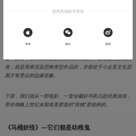
本文系用户投稿，不代表机核网观点
使用其他账号登录
近几年，受到后现代主义思潮的影响和市场需求增加，形态
各异的怪物形象，已经成为了老美在影视、文学和游戏等诸
 Sign in with Apple
多领域中最常运用的题材之一。但对比上个世纪八九十年代
苹果
微信
微博
较为老派的各领域作品中，怪物的塑造显得非常丑陋另类，
远不及当下艺术加工后散发出来的有魅力。甚至这些怪物角
色，就是用来渲染恐怖类型作品的，并曾处于小众亚文化层
面才有受众的边缘形象。
下面，我们就从一部电影、一套珍藏好书和几款经典游戏，
带你领略上世纪末期老美塑造的“怪物”是啥样的。
《马桶妖怪》—它们都是幼稚鬼