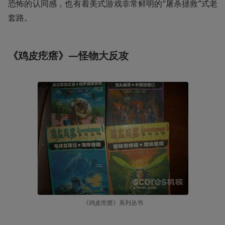
恐怖的认同感，也有着美式游戏非常鲜明的“屠杀拯救”式老
套路。
《鸡皮疙瘩》—怪物大反攻
《鸡皮疙瘩》系列丛书