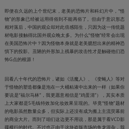
即便在久远的上个世纪末，老美的恐怖片和科幻片中，“怪
物”的形象已经被运用得俗到不能再俗了。但由于意识形态
相对落后，中国的观众却对此倍感陌生，只因为这一传统题
材电影接触得比国外观众晚太多。为什么“怪物”经常会出现
在美国恐怖片中？因为怪物本身就是老美臆想出来的精神恐
惧下的投影。丑陋的外形加上残暴的攻击性才是触碰他们恐
怖G点的根源！
回看八十年代的恐怖片，诸如《活魔人》、《变蝇人》等对
于怪物的塑造都像是泡在一大桶粘液中出来的一样（如果你
要说是“福尔马林”，我更愿意相信是“鸡蛋清”），其实本质
上大家都是5毛钱特效加化妆效果呈现的。毕竟“怪物”题材
的电影虽然数量众多，但实际上还没有成为搬上主流荧幕前
的商业大片。而到了咱们这边更不用说，那是属于看VCD影
碟横行的时代。不过也正由于这块盗版市场的鱼龙混杂，我