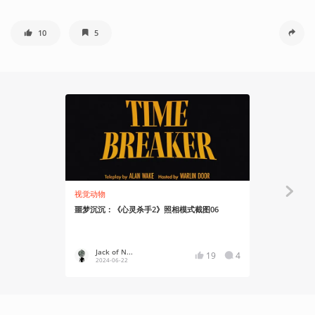
10
5
视觉动物
聊聊产业
噩梦沉沉：《心灵杀手2》照相模式截图06
译介 | “K
挖《极乐迪
Jack of N...
白广大
19
4
2024-06-22
2022-11