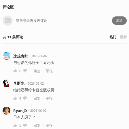
评论区
发送
共
11
条
评论
热门
最新
冰冻青蛙
・
2026-06-02
与心爱的你行至世界尽头
・
8
回复
举报
李断水
・
2026-06-02
结婚还得给卡普空版权费
・
4
回复
举报
Ryan_D
・
2026-06-02
日本人疯了？
・
5
回复
举报