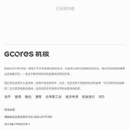
已全部加载
机核从2010年开始一直致力于分享游戏玩家的生活，以及深入探讨游戏相关的文化。我们开发原创的播客
以及视频节目，一直在不断寻找民间高质量的内容创作者。
我们坚信游戏不止是游戏，游戏中包含的科学，文化，历史等各个层面的知识和故事，它们同时也会辐射
到二次元甚至电影的领域，这些内容非常值得分享给热爱游戏的您。
知乎
微博
微信
播客
吉考斯工业
核市奇谭
机核发行
RSS
营业执照
增值电信业务经营许可证 京B2-20191060
京ICP备17068232号-1