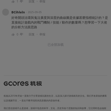
・
1
回复
举报
BCihleln
・
2025-09-05
好奇開頭法環與鬼泣廣度與深度的曲線圖是依據甚麼指標統計的？是
直接統計遊戲內的戰鬥機制 / 技能 / 動作的數量嗎？想學習一下大佬
的分析方法跟思路
・
0
回复
举报
已全部加载
机核从2010年开始一直致力于分享游戏玩家的生活，以及深入探讨游戏相关的文化。我们开发原创的播客
以及视频节目，一直在不断寻找民间高质量的内容创作者。
我们坚信游戏不止是游戏，游戏中包含的科学，文化，历史等各个层面的知识和故事，它们同时也会辐射