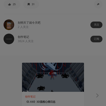
25
31
别明天了就今天吧
关注
2
人关注
创作笔记
订阅
3824
人关注
创作笔记
知识挖掘机
《E-XIII》3D流程心得日志
如何设计以