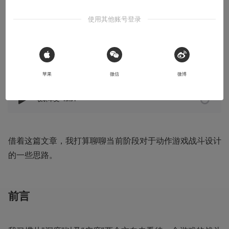
以个人视角，浅浅聊一下如何设计动作游戏的战斗系统。
使用其他账号登录
2025-09-04
别明天了就今天吧
 Sign in with Apple
本文系用户投稿，不代表机核网观点
苹果
微信
微博
收听本文
13:51
借着这篇文章，我打算聊聊当前阶段对于动作游戏战斗设计
的一些思路。
前言