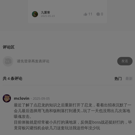
九重青
Gh0st_1
11
0
2025-05-23
2025-05
评论区
发送
共
4
条
评论
热门
最新
mclovin
・
2025-09-05
最近了解了点忍龙的知识之后重新打开了忍龙，看着出招表沉默了一
会儿最后选择用飞燕和饭刚落打到通关...玩了一天也没用出几次落地
吸魂攻击。
目前体验就是经常被小兵打的满地滚，反倒是boss战还挺好打的，毕
竟背板闪避找机会砍几刀这套玩法我这些年没少玩