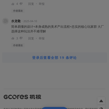
・
4
回复
举报
作者
喜欢
水龙敬
・
2025-04-10
简单易懂的设计+本身成熟的美术产出流程+忠实的核心玩家群 大厂
选择这种玩法并不难理解
・
3
回复
举报
作者
喜欢
登录后查看全部 19 条评论
机核从2010年开始一直致力于分享游戏玩家的生活，以及深入探讨游戏相关的文化。我们开发原创的播客