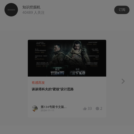
知识挖掘机
订阅
40489
人关注
有感而发
有感而发
谈谈塔科夫的“硬核”设计思路
一个注定要
第134号斯卡文鼠...
MeowM
33
2
2024-11-11
2024-07