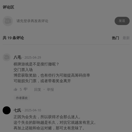
评论区
发送
共
19
条
评论
热门
最新
八毛
・
2025-04-29
棋牌游戏是不是搜打撤呢？
交门票入场
博弈获取奖励，也有些行为可能提高筹码倍率
可能损失门票，或者带着奖金离开
・
5
回复
举报
作者
喜欢
七氏
・
2025-04-10
正因为会失去，所以获得才会那么迷人。
这个失去的影响越是长久，对抗它就越发有意义。
再加上还能和命运对赌，那可太有意味了。