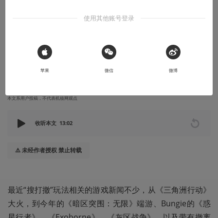
“搜打撤”玩法分析（上）——什么是“搜打
使用其他账号登录
撤”
什么？《暗黑地牢》也是搜打撤？
 Sign in with Apple
2025-04-10
Alleid
苹果
微信
微博
本文系用户投稿，不代表机核网观点
收听本文
13:02
⚠️ 未经作者授权 禁止转载
最近“搜打撤”玩法相关的游戏新闻不少，从《三角洲行动》
大火，到今年的《暗区突围：无限》端游、Bungie的《惑
星行者》、《Exoborne》、《灰区战争》，以及带有撤离