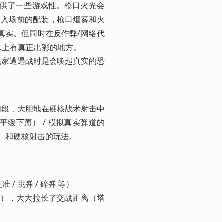
供了一些游戏性。枪口火光会
家入场前的配装，枪口烟雾和火
真实。但同时在反作弊/网络代
术上有真正出彩的地方。

在玩家遭遇战时是会唤起真实的恐
的时间段，大胆地在硬核战术射击中
（平缓下蹲） / 模拟真实弹道的
奇）和硬核射击的玩法。
/ 跳弹 / 碎弹 等）

m以内），大大拉长了交战距离（塔