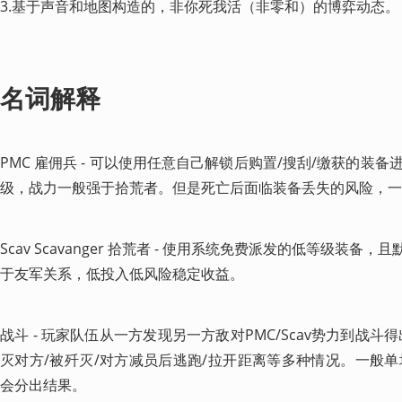
3.基于声音和地图构造的，非你死我活（非零和）的博弈动态。
名词解释
PMC 雇佣兵 - 可以使用任意自己解锁后购置/搜刮/缴获的装
级，战力一般强于拾荒者。但是死亡后面临装备丢失的风险，一
Scav Scavanger 拾荒者 - 使用系统免费派发的低等级装备
于友军关系，低投入低风险稳定收益。 
战斗 - 玩家队伍从一方发现另一方敌对PMC/Scav势力到战
灭对方/被歼灭/对方减员后逃跑/拉开距离等多种情况。一般单
会分出结果。