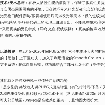
技术/美术总评
：在极大牺牲性能的前提下，保证了拟真性并提
真实照亮周围黑暗的环境，日夜循环带来的光影变化会影响玩
光受枪口配件影响/消音器使用后高温发光等美术上做的也较为
码/枪感/AI 等很多代码上的实现上纰漏百出。不能说在技术/美
*采用真实的受伤特效（耳鸣 充血 视线模糊）+ 真实的枪声 
惧 影响玩家操作的。
玩法总评
：在2015~2020年间PUBG/彩虹六号围攻还大火
的【硬核】上下重功夫，加入了利用滚轮的Smooth Crouch
穿甲系统 / 肢体血量系统，成功地结合了部分SLG手游（类传
其他就射击游戏来说一些值得注意的趋势

1.是少见的 类战地式 类PUBG式复杂弹道（有飞行时间/下坠 / 失准 
2.和PUBG类似 但和彩六/CS/CoD不同（常见击杀距离20
可夫部分地图70m内都是高效杀伤距离），且地图大幅扩大。
