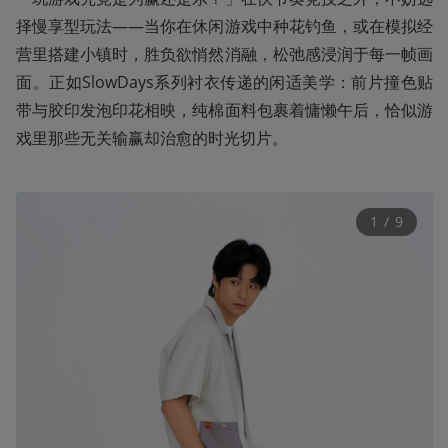
择慢享型玩法——当你在休闲游戏中种花钓鱼，或在模拟经
营里搭建小镇时，胜负欲悄然消融，松弛感浸润于每一帧画
面‌。正如SlowDays系列衬衣传递的闲适美学：前片撞色贴
带与胶印发泡印花相映，纯棉面料包裹着慵懒午后，恰似游
戏里那些无关输赢却治愈的时光切片。
1
 / 
9