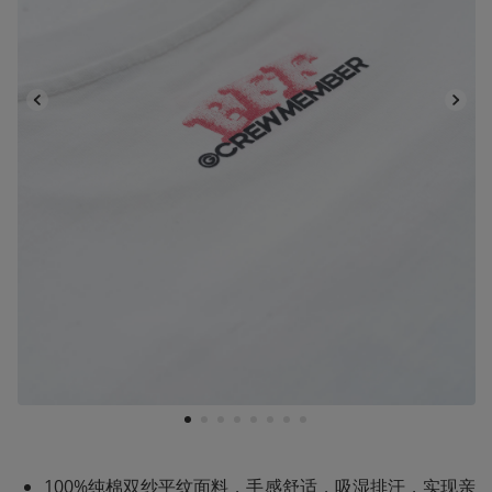
1
2
3
4
5
6
7
8
100%纯棉双纱平纹面料，手感舒适，吸湿排汗，实现亲