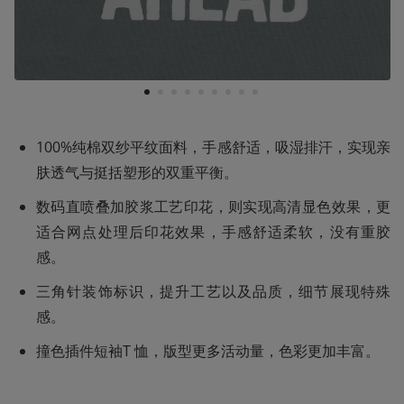
1
2
3
4
5
6
7
8
9
100%纯棉双纱平纹面料，手感舒适，吸湿排汗，实现亲
肤透气与挺括塑形的双重平衡‌。
数码直喷叠加胶浆工艺印花，则实现高清显色效果‌，更
适合网点处理后印花效果，手感舒适柔软，没有重胶
感。
三角针装饰标识，提升工艺以及品质，细节展现特殊
感。
撞色插件短袖T 恤，版型更多活动量，色彩更加丰富。