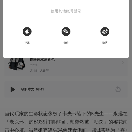
到底是什么心态？
使用其他账号登录
玩游戏就是用热情对抗世间的虚无！
2025-04-08
吉考斯工业
 Sign in with Apple
苹果
微信
微博
评论+分享+点赞抽送一位获得「好好玩，Just play」游戏
探险家双肩背包
已开奖
共 451 人参与
收听本文
08:41
当代玩家的生命状态像极了卡夫卡笔下的K先生——永远在
「老头环」的BOSS门前徘徊，却突然被「动森」的樱花雨
击中心脏。虽然嫌弃罐头3A像速食泡面，却诚实地为「喜+