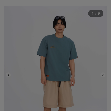
1
 / 
9