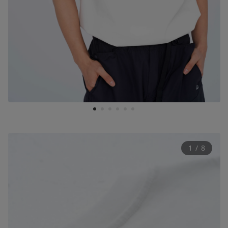
1
2
3
4
5
6
1
 / 
8