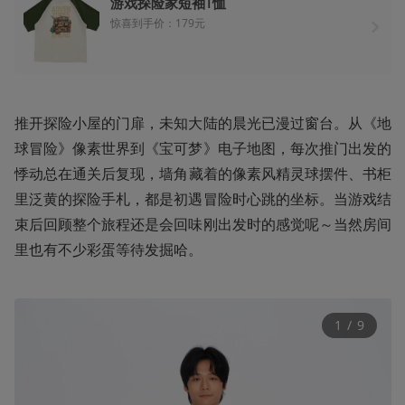
游戏探险家短袖T恤
惊喜到手价：179元
推开探险小屋的门扉，未知大陆的晨光已漫过窗台‌。从《地
球冒险》像素世界到《宝可梦》电子地图，每次推门出发的
悸动总在通关后复现‌，墙角藏着的像素风精灵球摆件、书柜
里泛黄的探险手札，都是初遇冒险时心跳的坐标‌。当游戏结
束后回顾整个旅程还是会回味刚出发时的感觉呢～当然房间
里也有不少彩蛋等待发掘哈。
1
 / 
9