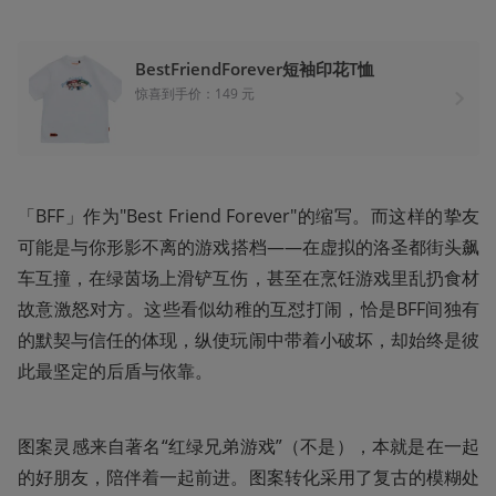
BestFriendForever短袖印花T恤
惊喜到手价：149 元
「BFF」作为"Best Friend Forever"的缩写。而这样的挚友
可能是与你形影不离的游戏搭档——在虚拟的洛圣都街头飙
车互撞，在绿茵场上滑铲互伤，甚至在烹饪游戏里乱扔食材
故意激怒对方‌。这些看似幼稚的互怼打闹，恰是BFF间独有
的默契与信任的体现，纵使玩闹中带着小破坏，却始终是彼
此最坚定的后盾与依靠‌。
图案灵感来自著名“红绿兄弟游戏”（不是），本就是在一起
的好朋友，陪伴着一起前进。图案转化采用了复古的模糊处