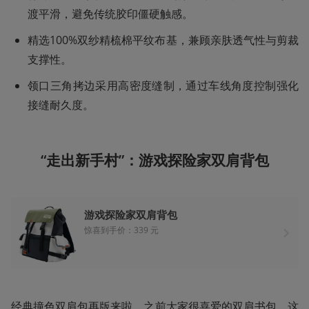
渡平滑，避免传统胶印僵硬触感‌。
精选100%双纱精梳棉平纹布基，兼顾亲肤透气性与剪裁
支撑性‌。
领口三角拷边采用高密度缝制，通过车线角度控制强化
接缝耐久度‌。
“走出新手村”：游戏探险家双肩背包
游戏探险家双肩背包
惊喜到手价：339 元
经典撞色双肩包再版来啦。之前大家很喜爱的双肩书包，这