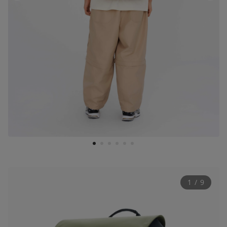
1
2
3
4
5
6
1
 / 
9