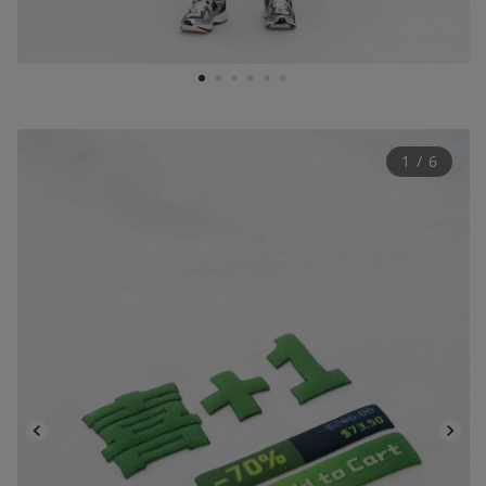
1
2
3
4
5
6
1
 / 
6