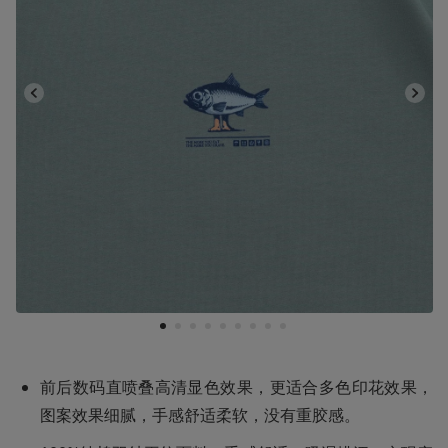
1
2
3
4
5
6
7
8
9
前后数码直喷叠高清显色效果‌，更适合多色印花效果，
图案效果细腻，手感舒适柔软，没有重胶感。