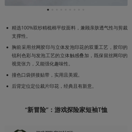
1
2
3
4
5
6
7
8
9
精选100%双纱精梳棉平纹面料，兼顾亲肤透气性与剪裁
支撑性‌。
胸前采用丝网胶印与立体发泡印花的双重工艺，胶印的
锐利色彩与发泡工艺的立体触感叠加‌，既保留丝网印的
视觉张力‌，又能强化趣味性‌。
撞色口袋拼接贴带，实用且美观。
后背定位定位裁片印花，经典且有新意。
“新冒险”：游戏探险家短袖T恤