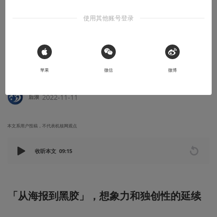
使用其他账号登录
安利大帝
全网首发：Mondo设计的每一张原声黑胶
唱片都是一件艺术品
 Sign in with Apple
苹果
微信
微博
《Mondo黑胶唱片设计艺术典藏》发售啦
2022-11-11
后浪
本文系用户投稿，不代表机核网观点
收听本文
09:15
「从海报到黑胶」，想象力和独创性的延续