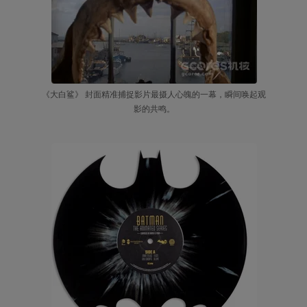
《大白鲨》 封面精准捕捉影片最摄人心魄的一幕，瞬间唤起观
影的共鸣。