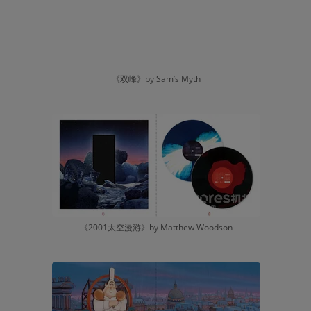
《双峰》by Sam’s Myth
《2001太空漫游》by Matthew Woodson