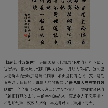
“
恨到归时方始休
”，是白居易《长相思·汴水流》的下阙，
“
思悠悠，恨悠悠，恨到归时方始休。月明人倚楼
”。
这句里
为情所困的形境真是痛彻肺腑，看似是切齿之恨，实际是刻
骨思念，日日如此真是无尽的折磨；“
得见青天总在雨打风
吹后
”，辛弃疾《永遇乐·京口北固亭怀古》，
“舞榭歌台风流
总被雨打风吹去”
。
与前半句连起来，更是令人不忍卒读：
相思如劫难，夜夜人肠断；再见郎君面，难如上青天。