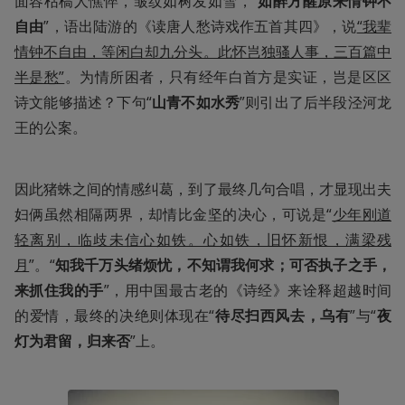
面容枯槁人憔悴，皱纹如树发如雪，“
如醉方醒原来情钟不
自由
”，语出陆游的《读唐人愁诗戏作五首其四》，说
“我辈
情钟不自由，等闲白却九分头。此怀岂独骚人事，三百篇中
半是愁”
。为情所困者，只有经年白首方是实证，岂是区区
诗文能够描述？下句“
山青不如水秀
”则引出了后半段泾河龙
王的公案。
因此猪蛛之间的情感纠葛，到了最终几句合唱，才显现出夫
妇俩虽然相隔两界，却情比金坚的决心，可说是“
少年刚道
轻离别，临歧未信心如铁。心如铁，旧怀新恨，满梁残
月
”。“
知我千万头绪烦忧，不知谓我何求；可否执子之手，
来抓住我的手
”，用中国最古老的《诗经》来诠释超越时间
的爱情，最终的决绝则体现在“
待尽扫西风去，乌有
”与“
夜
灯为君留，归来否
”上。