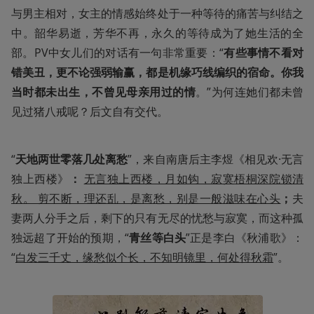
与男主相对，女主的情感始终处于一种等待的痛苦与纠结之
中。韶华易逝，芳华不再，永久的等待成为了她生活的全
部。PV中女儿们的对话有一句非常重要：“
有些事情不看对
错美丑，更不论强弱输赢，都是机缘巧线编织的宿命。你我
当时都未出生，不曾见母亲用过的情
。”为何连她们都未曾
见过猪八戒呢？后文自有交代。 
“
天地两世零落几处离愁
”，来自南唐后主李煜《相见欢·无言
独上西楼》
：
无言独上西楼，月如钩，寂寞梧桐深院锁清
秋。 剪不断，理还乱，是离愁，别是一般滋味在心头
；
夫
妻两人分手之后，剩下的只有无尽的忧愁与寂寞，而这种孤
独远超了开始的预期，“
青丝等白头
”正是李白《秋浦歌》：
“
白发三千丈，缘愁似个长，不知明镜里，何处得秋霜
”。