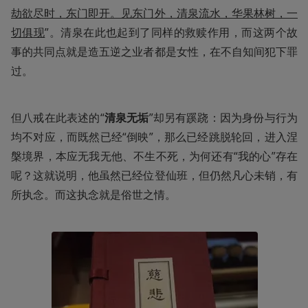
劫欲尽时，东门即开。见东门外，清泉流水，华果林树，一
切俱现
”。清泉在此也起到了同样的救赎作用，而这两个故
事的共同点就是造五逆之业者都是女性，在不自知间犯下罪
过。
但八戒在此表述的“
清泉无垢
”却另有蹊跷：因为身份与行为
均不对应，而既然已经“倒映”，那么已经跳脱轮回，进入涅
槃境界，本应无我无他、不生不死，为何还有“我的心”存在
呢？这就说明，他虽然已经位登仙班，但仍然凡心未销，有
所执念。而这执念就是俗世之情。