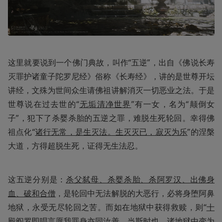
这里就要说到一个佛门典故，叫作“五逆”，出自《佛说长寿
灭罪护诸童子陀罗尼经》俗称《长寿经》，讲的是世尊开坛
讲经，文殊为世间众生请佛祖讲解消灭一切恶业之法。于是
世尊说在过去世的“
无垢清净世界
”有一女，名为“颠倒女
子”，犯下了杀婴杀胎的五逆之罪，难脱生死轮回。幸得佛
祖点化“
诸行无常，是生灭法。生灭灭已，寂灭为乐
”的涅槃
大道，方得超脱生死，证得无生法忍。
这五逆分别是：
杀父弑母、杀婴杀胎、杀阿罗汉、出佛身
血、破和合僧
，是轮回中无法解脱的大恶行，必将身堕阿鼻
地狱，永受无尽轮回之苦。而如在地狱中获得救赎，则“
十
殿阎罗即唱言愿我罪身亦同汝善，当斯时也，诸地狱中变为