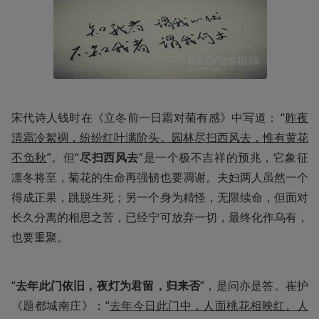
宋代诗人钱时在《立冬前一日霜对菊有感》中写道： “
昨夜
清霜冷絮裯，纷纷红叶满阶头。园林尽扫西风去，惟有黄花
不负秋
”。但“
尽扫西风去
”是一个极不吉祥的预兆，它象征
凛冬将至，菊花的生命再强韧也要凋谢。夫妇两人虽然一个
得成正果，跳脱生死；另一个身为精怪，无限续命，但面对
长久分离的相思之苦，已经宁可放弃一切，最终化作乌有，
也要重聚。
“
去年此门依旧，夜灯为君留，归来否
”，是问亦是答。崔护
《题都城南庄》：“
去年今日此门中，人面桃花相映红。人