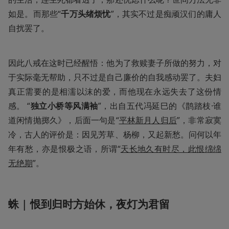
如是。而那些“
千万头绪烦忧
”，其实不过是痴顽汉们的庸人
自扰罢了。
因此八戒在这时已经醒悟：他为了救赎妻子所做的努力，对
于实际毫无帮助，只不过是自己廉价的自我感动罢了。夫妇
真正需要的是相濡以沫的爱，而他现在永远失去了这份情
感。 “
独立小桥等风满袖
”，出自五代冯延巳的《鹊踏枝·谁
道闲情抛掷久》，后面一句是“
平林新月人归后
”，非常寂寞
冷，古人的评价是：因见芳草、杨柳，又起新愁。问何以年
年有愁，亦是恨极之语，所谓“
天长地久有时尽，此恨绵绵
无绝期
”。
蛛 | 恨到归时方始休，夜灯为君留