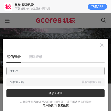
机核-探索热爱
下载APP
下载 机核App 浏览更多精彩内容
短信登录
密码登录
获取短信验证码
登录 / 注册
知识挖掘机
尽扫西风去乌有，一行一步一花新 | 《黑
未登录手机号验证后将自动注册登录， 注册即表明你已同意
用户协议
和
隐私政策