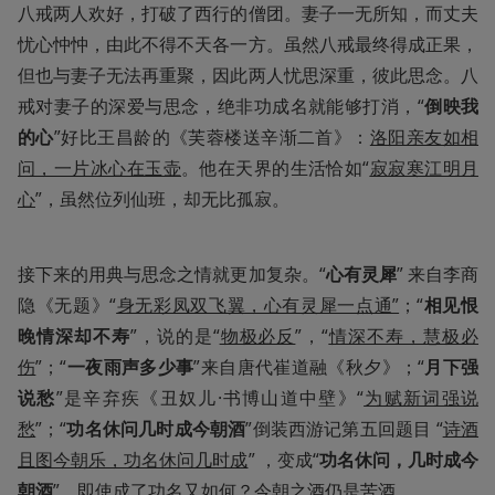
八戒两人欢好，打破了西行的僧团。妻子一无所知，而丈夫
忧心忡忡，由此不得不天各一方。虽然八戒最终得成正果，
但也与妻子无法再重聚，因此两人忧思深重，彼此思念。八
戒对妻子的深爱与思念，绝非功成名就能够打消，“
倒映我
的心
”好比王昌龄的《芙蓉楼送辛渐二首》：
洛阳亲友如相
问，一片冰心在玉壶
。他在天界的生活恰如“
寂寂寒江明月
心
”，虽然位列仙班，却无比孤寂。
接下来的用典与思念之情就更加复杂。“
心有灵犀
” 来自李商
隐《无题》“
身无彩凤双飞翼，心有灵犀一点通”
；“
相见恨
晚情深却不寿
”，说的是“
物极必反
”，“
情深不寿，慧极必
伤
”；“
一夜雨声多少事
”来自唐代崔道融《秋夕》；“
月下强
说愁
”是辛弃疾《丑奴儿·书博山道中壁》“
为赋新词强说
愁
”；“
功名休问几时成今朝酒
”倒装西游记第五回题目 “
诗酒
且图今朝乐，功名休问几时成
” ，变成“
功名休问，几时成今
朝酒
”，即使成了功名又如何？今朝之酒仍是苦酒。