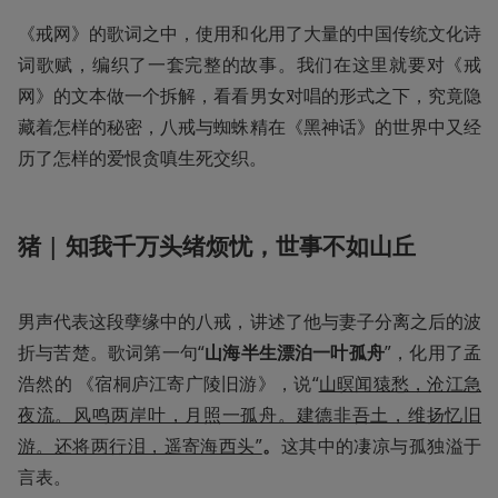
《戒网》的歌词之中，使用和化用了大量的中国传统文化诗
词歌赋，编织了一套完整的故事。我们在这里就要对《戒
网》的文本做一个拆解，看看男女对唱的形式之下，究竟隐
藏着怎样的秘密，八戒与蜘蛛精在《黑神话》的世界中又经
历了怎样的爱恨贪嗔生死交织。
猪 | 知我千万头绪烦忧，世事不如山丘
男声代表这段孽缘中的八戒，讲述了他与妻子分离之后的波
折与苦楚。歌词第一句“
山海半生漂泊一叶孤舟
”，化用了孟
浩然的 《宿桐庐江寄广陵旧游》，说“
山暝闻猿愁，沧江急
夜流。风鸣两岸叶，月照一孤舟。建德非吾土，维扬忆旧
游。还将两行泪，遥寄海西头”
。
这其中的凄凉与孤独溢于
言表。