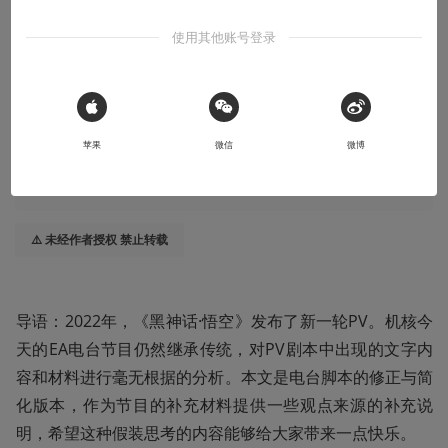
神话·悟空》2022年PV剧情无根据过度解读
使用其他账号登录
刀刀致命，量大管饱；步步惊心，慈悲颠倒
2022-08-25
白广大
 Sign in with Apple
苹果
微信
微博
收听本文
27:40
⚠️ 未经作者授权 禁止转载
导语：2022年，《黑神话·悟空》发布了新一轮PV。机核今
天的EA电台节目仍然继承传统，对PV剧本中出现的文字内
容和材料进行毫无根据的分析。本文是电台脚本的修正与简
化版本，作为节目的补充材料提供一些观点来源的补充说
明，希望这种假装思考的内容能够给大家带来一点快乐。