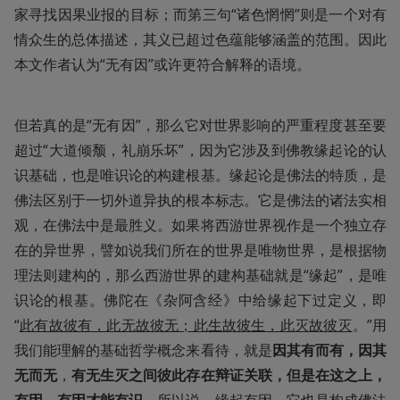
家寻找因果业报的目标；而第三句“诸色惘惘”则是一个对有
情众生的总体描述，其义已超过色蕴能够涵盖的范围。因此
本文作者认为“无有因”或许更符合解释的语境。
但若真的是“无有因”，那么它对世界影响的严重程度甚至要
超过“大道倾颓，礼崩乐坏”，因为它涉及到佛教缘起论的认
识基础，也是唯识论的构建根基。缘起论是佛法的特质，是
佛法区别于一切外道异执的根本标志。它是佛法的诸法实相
观，在佛法中是最胜义。如果将西游世界视作是一个独立存
在的异世界，譬如说我们所在的世界是唯物世界，是根据物
理法则建构的，那么西游世界的建构基础就是“缘起”，是唯
识论的根基。佛陀在《杂阿含经》中给缘起下过定义，即
“
此有故彼有，此无故彼无；此生故彼生，此灭故彼灭
。”用
我们能理解的基础哲学概念来看待，就是
因其有而有，因其
无而无
，
有无生灭之间彼此存在辩证关联，但是在这之上，