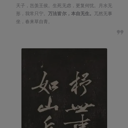
天子，岂羡王侯。生死无虑，更复何忧。月水无
形，我常只宁。
万法皆尔，本自无生。
兀然无事
坐，春来草自青。