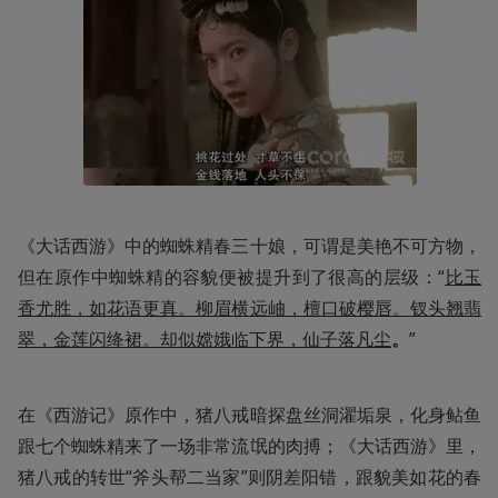
《大话西游》中的蜘蛛精春三十娘，可谓是美艳不可方物，
但在原作中蜘蛛精的容貌便被提升到了很高的层级：“
比玉
香尤胜，如花语更真。柳眉横远岫，檀口破樱唇。钗头翘翡
翠，金莲闪绛裙。却似嫦娥临下界，仙子落凡尘
。
”
在《西游记》原作中，猪八戒暗探盘丝洞濯垢泉，化身鲇鱼
跟七个蜘蛛精来了一场非常流氓的肉搏；《大话西游》里，
猪八戒的转世“斧头帮二当家”则阴差阳错，跟貌美如花的春