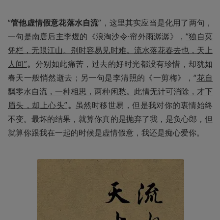
“
管他虚情假意花落水自流
”，这里其实应当是化用了两句，
一句是南唐后主李煜的《浪淘沙令·帘外雨潺潺》，
“独自莫
凭栏，无限江山。别时容易见时难。流水落花春去也，天上
人间”
。
分别如此痛苦，过去的好时光都没有珍惜，却犹如
春天一般悄然逝去；另一句是李清照的《一剪梅》，“
花自
飘零水自流，一种相思，两种闲愁。此情无计可消除，才下
眉头，却上心头”
。
虽然时移世易，但是我对你的衷情始终
不变。最坏的结果，就算你真的是抛弃了我，是负心郎，但
就算你跟我在一起的时候是虚情假意，我还是痴心爱你。