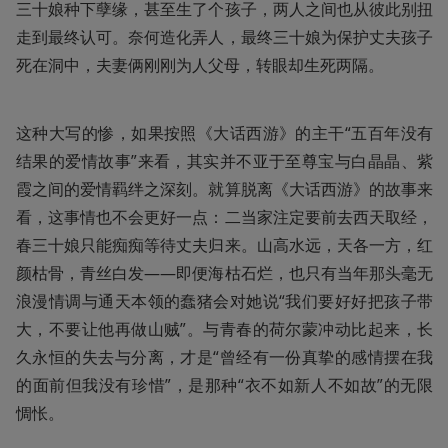
三十娘种下孽缘，甚至生了个孩子，两人之间也从彼此别扭
走到最终认可。奈何造化弄人，最终三十娘为保护丈夫孩子
死在洞中，夫妻俩刚刚为人父母，转眼却生死两隔。
这种大写的惨，如果按照《大话西游》的主干“五百年没有
结果的爱情故事”来看，其实并不亚于至尊宝与白晶晶、紫
霞之间的爱情羁绊之深刻。就算脱离《大话西游》的故事来
看，这事情也不会更好一点：二当家注定要前去西天取经，
春三十娘只能痴痴等待丈夫归来。山高水远，天各一方，红
颜枯骨，青丝白发——即便海枯石烂，也只有当年那头毫无
浪漫情调与通天本领的蠢猪会对她说“我们要好好把孩子带
大，不要让他再做山贼”。与青春的荷尔蒙冲动比起来，长
久永恒的失去与分离，才是“曾经有一份真挚的感情摆在我
的面前但我没有珍惜”，是那种“衣不如新人不如故”的无限
惆怅。