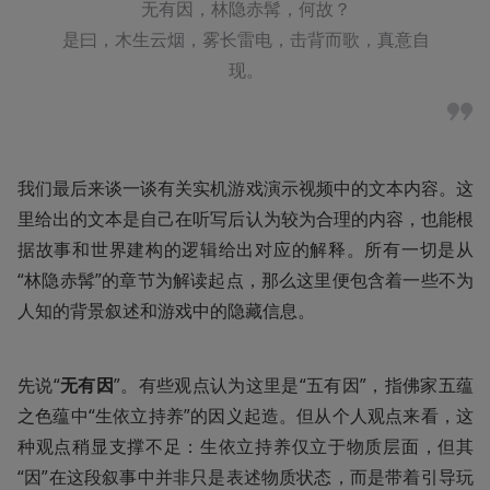
无有因，林隐赤髯，何故？

是曰，木生云烟，雾长雷电，击背而歌，真意自
现。
我们最后来谈一谈有关实机游戏演示视频中的文本内容。这
里给出的文本是自己在听写后认为较为合理的内容，也能根
据故事和世界建构的逻辑给出对应的解释。所有一切是从
“林隐赤髯”的章节为解读起点，那么这里便包含着一些不为
人知的背景叙述和游戏中的隐藏信息。
先说“
无有因
”。有些观点认为这里是“五有因”，指佛家五蕴
之色蕴中“生依立持养”的因义起造。但从个人观点来看，这
种观点稍显支撑不足：生依立持养仅立于物质层面，但其
“因”在这段叙事中并非只是表述物质状态，而是带着引导玩