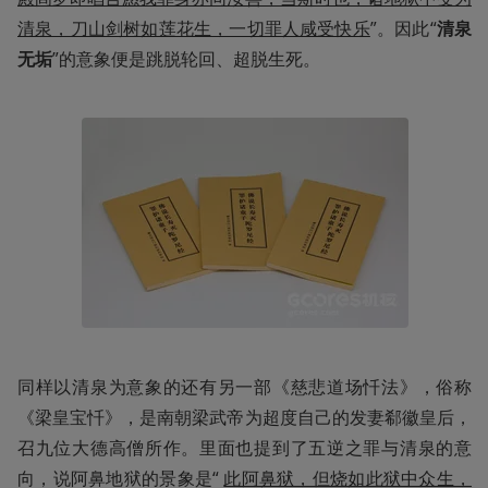
清泉，刀山剑树如莲花生，一切罪人咸受快乐
”。因此“
清泉
无垢
”的意象便是跳脱轮回、超脱生死。
同样以清泉为意象的还有另一部《慈悲道场忏法》，俗称
《梁皇宝忏》，是南朝梁武帝为超度自己的发妻郗徽皇后，
召九位大德高僧所作。里面也提到了五逆之罪与清泉的意
向，说阿鼻地狱的景象是“
此阿鼻狱，但烧如此狱中众生，