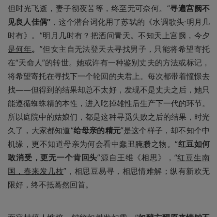
但时光飞逝，妻子彻夜苦等，终至无可奈何。“
寻遍宫阙不
见良人佳偶”
，这个潜台词化用了苏轼的《水调歌头·明月几
时有》。“
明月几时有？把酒问青天。不知天上宫阙，今夕
是何年
。
”但女主自无法登天去寻找男子，只能将希望寄托
在“天命人”的转世。她或许有一种鉴别丈夫的方法或标记，
将希望寄托在寻找下一个轮回的夫君上。每次都带着憧憬去
找——但得到的结果却总不太好，发现不是丈夫之后，她只
能遵循蜘蛛精的本性，进入吃掉雄性后生产下一代的环节。
所以庭院中的姑娘们，都是这种寻觅失败之后的结果，时光
久了，大家都知道“
给母亲的精元
”是这个样子，却不知个中
机缘，更不知道母亲为何会看中蠢丑腌臜之物。“
红豆如何
敢消受，更无一个肯回头
”源自王维《相思》，“
红豆生南
国，春来发几枝
”，相思豆易寻，相思情难解；纵有新欢无
限好，终不抵蓦然回首。