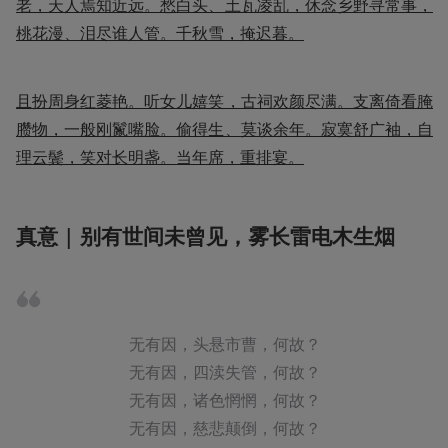
老，天人焉知近远。愁白头、土瓦凌乱，休念乡野寻常事，
桃花漫、泪尽谁人管。千秋雪，掩迟暮。
且扮周身红菱艳。听女儿嬉笑，古祠欢颜尽满。支离倚看腌
臜物，一般刚鬣嘴脸。偷得生、莫谈余年。寂寞舒广袖，自
理云鬓，笑对长明盏。当年席，重排宴。
真意 | 别有世间未曾见，雾长雷电木生烟
无有因，头悬市曹，何故？

无有因，四渎失管，何故？

无有因，诸色惘惘，何故？

无有因，慈悲颠倒，何故？
