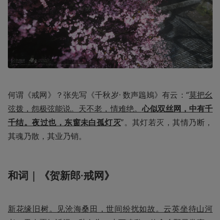
何谓《戒网》？张先写《千秋岁· 数声鶗鴂》有云：“
莫把幺
弦拨，怨极弦能说。天不老，情难绝。
心似双丝网，中有千
千结。夜过也，东窗未白孤灯灭
”。其灯若灭，其情乃断，
其魂乃散，其业乃销。
和词 | 《贺新郎·戒网》
新花缘旧树。见沧海桑田，世间纷扰如故。云英坐待山河