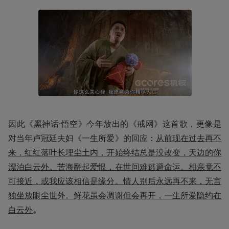
因此《黑神话·悟空》今年放出的《戒网》这首歌，更像是
对当年卢冠廷夫妇《一生所爱》的回应：
从前现在过去再不
来，红红落叶长埋尘土内，开始终结总是没改变，天边的你
漂泊白云外。苦海翻起爱恨，在世间难逃避命运。相亲竟不
可接近，或我应该相信是缘分。情人别后永远再不来，无言
独坐放眼尘世外。鲜花虽会凋谢但会再开，一生所爱隐约在
白云外
。