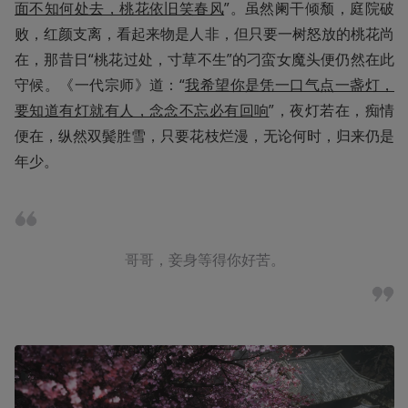
面不知何处去，桃花依旧笑春风
”。虽然阑干倾颓，庭院破
败，红颜支离，看起来物是人非，但只要一树怒放的桃花尚
在，那昔日“桃花过处，寸草不生”的刁蛮女魔头便仍然在此
守候。《一代宗师》道：“
我希望你是凭一口气点一盏灯，
要知道有灯就有人，念念不忘必有回响
”，夜灯若在，痴情
便在，纵然双鬓胜雪，只要花枝烂漫，无论何时，归来仍是
年少。
哥哥，妾身等得你好苦。