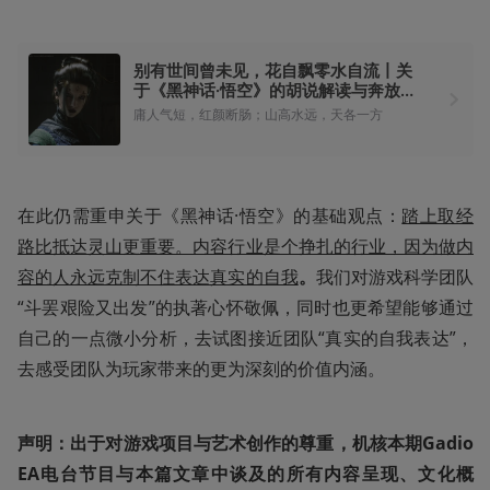
别有世间曾未见，花自飘零水自流丨关
于《黑神话·悟空》的胡说解读与奔放猜
想
庸人气短，红颜断肠；山高水远，天各一方
在此仍需重申关于《黑神话·悟空》的基础观点：
踏上取经
路比抵达灵山更重要。内容行业是个挣扎的行业，因为做内
容的人永远克制不住表达真实的自我
。
我们对游戏科学团队
“斗罢艰险又出发”的执著心怀敬佩，同时也更希望能够通过
自己的一点微小分析，去试图接近团队“真实的自我表达”，
去感受团队为玩家带来的更为深刻的价值内涵。
声明：出于对游戏项目与艺术创作的尊重，机核本期Gadio 
EA电台节目与本篇文章中谈及的所有内容呈现、文化概