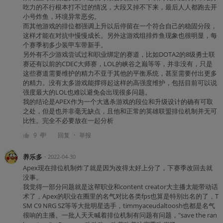
吃力的不行根本打不过的情况，大段又掉不下来，最后人人都跑去开
小号炸鱼，环境异常恶劣。
而其他游戏的排位都强调上升以后停留在一个符合自己的稳固分段，
这样才能在对抗中慢慢成长。另外这游戏组排炸鱼现象也很明显，每
个赛季初多少装甲车带新手。
另外有不少游戏尝试过和职业绑定的赛道，比如DOTA2的8级勇士联
赛还有以前的CDEC大师赛，LOL的峡谷之巅等等，并非没有，只是
这些赛道需要维护的精力不亚于其他的平衡系统，甚至需要付出更多
的精力。没有太多游戏能撑得起这样的高强度维护，包括目前可以说
强度最大的LOL也难以避免会出现很多问题。
我的结论是APEX作为一个大逃杀游戏的段位和升级设计的确有可取
之处，但是也并非毫无缺点，且他和正常的英雄联盟排位机制并无可
比性。完全不必要放在一起分析
・
9
回复
举报
养乐多
・
2022-04-30
Apex现在排位机制炸了就是因为改得太好上分了，下赛季改回去就
没事。
我觉得一部分问题就是这帮职业和content creator大主播太能带动话
术了，Apex的职业在圈里的名气对比各类fps也算是特别出名的了，T
SM C9 NRG SZ等等大批明星选手，timmyaceudaltoosh也都是名气
很响的主播。一批人天天喊着排位机制有问题有问题，"save the ran