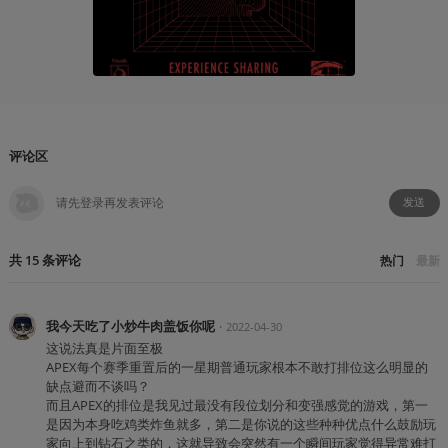
YT17
2019-02
评论区
发送
共
15
条
评论
热门
最新
我今天吃了小炒牛肉盖饭你呢
・
2022-04-30
这说法真是片面至极
APEX每个赛季重置后的一星期普通玩家根本不敢打排位这么明显的
缺点避而不谈吗？
而且APEX的排位是我见过最没有段位划分和变强感觉的游戏，第一
是因为本身吃鸡类炸鱼就多，第二是你说的这些种种优点什么鼓励玩
家向上到钻石之类的，这就导致会突然有一个瞬间玩家觉得异常难打