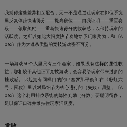
我觉得这些差异相互配合，无一不是通过让玩家在排位系统
里反复体验快速得分——提高段位——自我证明——重置赛
段——领取奖励——重新快速得分的收获感，以保持玩家的
活跃度。之所以如此大幅度快节奏地给予玩家奖励，和《A
pex》作为大逃杀类型的竞技游戏密不可分。
一场游戏60个人里只有三个赢家，如果没有这样的显性收
益，那相较于其他正面竞技游戏，会容易给玩家带来过多的
挫败感。比起拥有同样目的的巴塞罗那平衡组在《彩虹六
号：围攻》里以对局细节为核心进行的（失败）调整，《A
pex》这个利用排位系统的隐性奖励（分数）要聪明得多，
足以保证口碑并维持住玩家活跃度。
发散