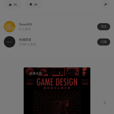
45
48
DeanXXX
关注
6
人关注
有感而发
订阅
5108
人关注
所属专题
资讯
趣闻：随着《A
游戏的Ste