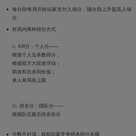
每分段每局开始玩家支付入场分，随分段上升提高入场
分
对局内两种得分方式 

i）Kill分：个人分——

根据个人击杀数得分；

根据双方大段差浮动；

助攻和击杀同价值；

单人单局有上限

ii）排名分：团队分——

根据队伍最后排名给分

分数不封顶，鼓励玩家竞争猎杀段位名额