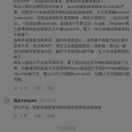
k system"，Respawn改改改，改着改着这赛季改崩了。
再加上因为这帮职业话语权大，apex的辅助瞄准根本没codhalo严
重，但因为TTK长的原因手柄职业的近战很强势，天天在那喊aimassi
staimassist，导致这游戏社区更加畸形，两边分歧很大，一边说你用
aa，一边说你用tapstrafe。起源这个引擎又旧，bug多，Respawn第
六赛季的时候在那摆烂又不修tapstrafe，拖了一年打算修结果被骂到
不敢修了。
国外环境顶多是有矛盾，国内环境是恶心，没有哪个有能力的主播不
是单子哥，充斥着代打，淘宝上也都是键鼠宏，转换器，用cfg一键
身法的教学更是满大街，被封了开始骂ea带节奏，丸子丸就是典型的
例子。
再加上国内几乎没有手柄环境，看了国外职业对手柄的调侃变成了仇
视，印像最深的就是卡莎这帮国内apex顶流的打手组队打Algs碰到ge
nburten被干烂，嘴上小勾小勾嘲讽aim assist，结果人没开辅瞄只能
闭嘴。
・
9
回复
举报
核众YDPpXG
・
2022-04-30
排位不说，匹配也搞那套SBMM实在是降低游戏体验
・
2
回复
举报
已全部加载