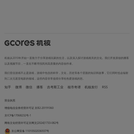
机核从2010年开始一直致力于分享游戏玩家的生活，以及深入探讨游戏相关的文化。我们开发原创的播客
以及视频节目，一直在不断寻找民间高质量的内容创作者。
我们坚信游戏不止是游戏，游戏中包含的科学，文化，历史等各个层面的知识和故事，它们同时也会辐射
到二次元甚至电影的领域，这些内容非常值得分享给热爱游戏的您。
知乎
微博
微信
播客
吉考斯工业
核市奇谭
机核发行
RSS
营业执照
增值电信业务经营许可证 京B2-20191060
京ICP备17068232号-1
网络文化经营许可证京网文[2024]1733-082号
京公网安备 11010502036937号