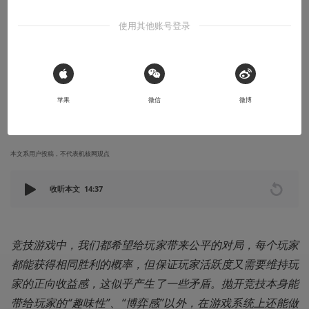
排位系统的一面：从《APEX》聊非零和博
使用其他账号登录
弈的奖励系统
抛开竞技本身能带给玩家的“趣味性”、“博弈感”以外，在游戏系统上
还能做些什么以维持用户活跃度？
 Sign in with Apple
苹果
微信
微博
2022-04-30
DeanXXX
本文系用户投稿，不代表机核网观点
收听本文
14:37
竞技游戏中，我们都希望给玩家带来公平的对局，每个玩家
都能获得相同胜利的概率，但保证玩家活跃度又需要维持玩
家的正向收益感，这似乎产生了一些矛盾。抛开竞技本身能
带给玩家的“趣味性”、“博弈感”以外，在游戏系统上还能做