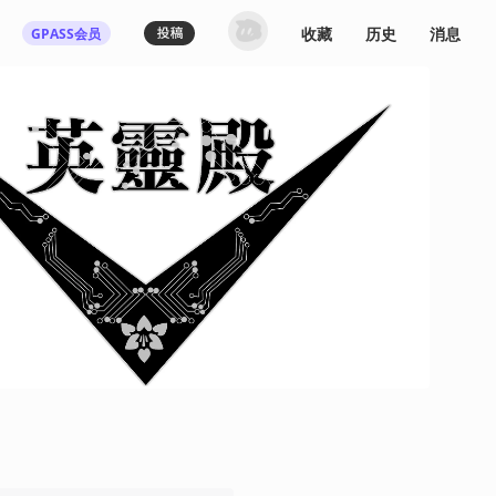
收藏
历史
消息
GPASS会员