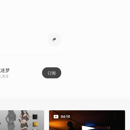
城迷梦
订阅
人关注
04:10