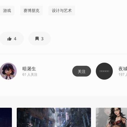
游戏
赛博朋克
设计与艺术
4
3
暗屠生
夜
关注
61
人关注
197